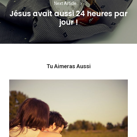
Next Article
Jésus avait aussi 24 heures par
Next
jour !
post:
Tu Aimeras Aussi