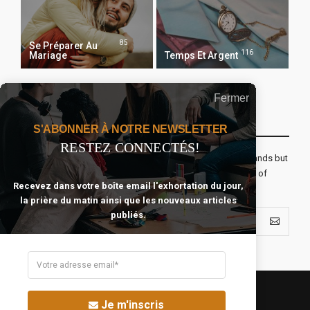
85
Se Préparer Au
116
Mariage
Temps Et Argent
Fermer
Recevoir Notre Newsletter Chaque Matin
S'ABONNER À NOTRE NEWSLETTER
RESTEZ CONNECTÉS!
The real voyage of discovery consists not in seeking new lands but
seeing with new eyes. All journeys have secret destinations of
Recevez dans votre boîte email l'exhortation du jour,
which the traveler is unaware.
la prière du matin ainsi que les nouveaux articles
publiés.
Je m'inscris