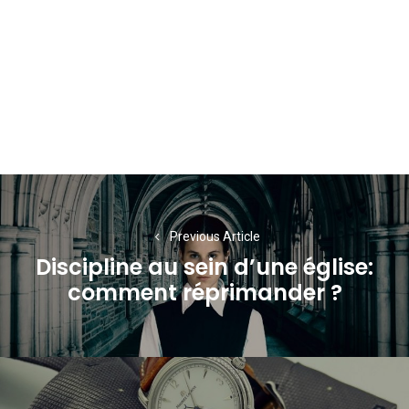
Navigation
de
Previous Article
l’article
Discipline au sein d’une église:
Previous
comment réprimander ?
post: