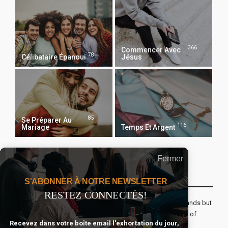
366
Commencer Avec
78
Célibataire Épanoui
Jésus
85
Se Préparer Au
116
Mariage
Temps Et Argent
Fermer
Recevoir Notre Newsletter Chaque Matin
S'ABONNER À NOTRE NEWSLETTER
RESTEZ CONNECTÉS!
The real voyage of discovery consists not in seeking new lands but
seeing with new eyes. All journeys have secret destinations of
Recevez dans votre boîte email l'exhortation du jour,
which the traveler is unaware.