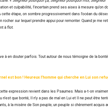
ucune. «
Seigneur pourquoi ça, Seigneur pourquoi moi, Seigneur
sation et culpabilité, l’incertain prend ses aises à mesure qu’on d
er. A cette étape, on sombre progressivement dans l’océan du dése
un rocher sur lequel prendre appui pour remonter. Quand je me re
t à flot.
ve à en douter parfois. Tout autour de nous témoigne de la bont
rnel est bon ! Heureux l’homme qui cherche en Lui son refug
 cette expression revient dans les Psaumes. Mais a-t-on vraimen
n’est que bonté, Il n’y a pas de mal en Lui et Il ne peut être tent
fants, à la misère de Son peuple; un peuple si chèrement acquis a