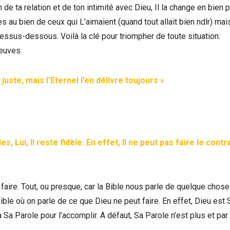
 de ta relation et de ton intimité avec Dieu, Il la change en bien p
ses au bien de ceux qui L’aimaient (quand tout allait bien ndlr) mai
essus-dessous. Voilà la clé pour triompher de toute situation:
euves.
uste, mais l’Eternel l’en délivre toujours »
 Lui, Il reste fidèle. En effet, Il ne peut pas faire le contr
faire. Tout, ou presque, car la Bible nous parle de quelque chos
Bible où on parle de ce que Dieu ne peut faire. En effet, Dieu est 
à Sa Parole pour l’accomplir. A défaut, Sa Parole n’est plus et par 