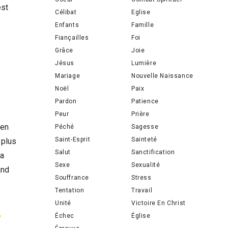
est
Célibat
Eglise
Enfants
Famille
Fiançailles
Foi
Grâce
Joie
Jésus
Lumière
Mariage
Nouvelle Naissance
Noël
Paix
Pardon
Patience
Peur
Prière
 en
Péché
Sagesse
Saint-Esprit
Sainteté
 plus
Salut
Sanctification
 a
Sexe
Sexualité
and
Souffrance
Stress
Tentation
Travail
Unité
Victoire En Christ
,
Échec
Église