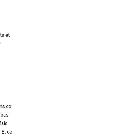
ts et
!
ans ce
s pas
Mais
 Et ce