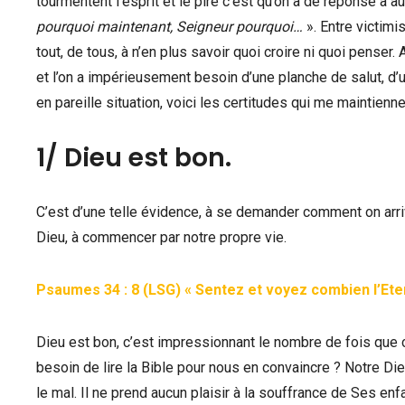
tourmentent l’esprit et le pire c’est qu’on a de réponse à a
pourquoi maintenant, Seigneur pourquoi…
». Entre victimi
tout, de tous, à n’en plus savoir quoi croire ni quoi pens
et l’on a impérieusement besoin d’une planche de salut, d’
en pareille situation, voici les certitudes qui me maintiennen
1/ Dieu est bon.
C’est d’une telle évidence, à se demander comment on arri
Dieu, à commencer par notre propre vie.
Psaumes 34 : 8 (LSG) « Sentez et voyez combien l’Ete
Dieu est bon, c’est impressionnant le nombre de fois que
besoin de lire la Bible pour nous en convaincre ? Notre Dieu 
le mal. Il ne prend aucun plaisir à la souffrance de Ses en