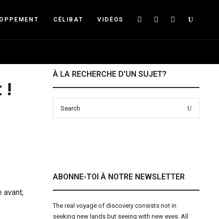
Searc
LOPPEMENT
CÉLIBAT
VIDÉOS
À LA RECHERCHE D’UN SUJET?
 !
Search
Search
for:
ABONNE-TOI À NOTRE NEWSLETTER
 avant;
The real voyage of discovery consists not in
seeking new lands but seeing with new eyes. All