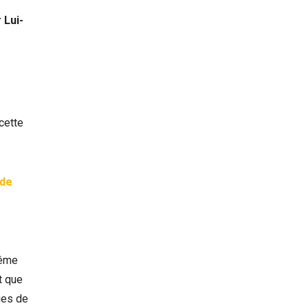
 Lui-
 cette
 de
même
t que
ues de