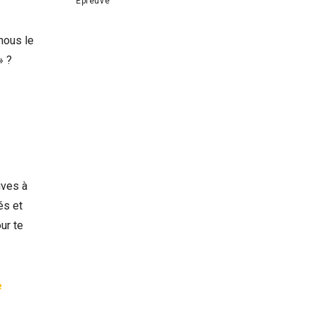
Épreuve
 nous le
» ?
ives à
és et
ur te
e