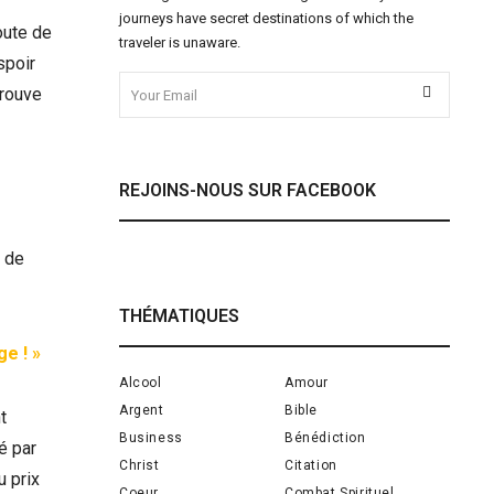
journeys have secret destinations of which the
oute de
traveler is unaware.
spoir
trouve
REJOINS-NOUS SUR FACEBOOK
é de
THÉMATIQUES
e ! »
Alcool
Amour
Argent
Bible
t
Business
Bénédiction
é par
Christ
Citation
u prix
Coeur
Combat Spirituel