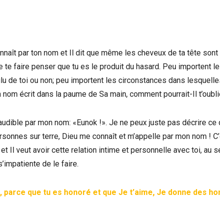
connaît par ton nom et Il dit que même les cheveux de ta tête sont
le te faire penser que tu es le produit du hasard. Peu importent l
lu de toi ou non; peu importent les circonstances dans lesquelle
on nom écrit dans la paume de Sa main, comment pourrait-Il t’oubli
 audible par mon nom: «Eunok !». Je ne peux juste pas décrire ce q
ersonnes sur terre, Dieu me connaît et m’appelle par mon nom ! C
t Il veut avoir cette relation intime et personnelle avec toi, au s
’impatiente de le faire.
ux, parce que tu es honoré et que Je t’aime, Je donne des 