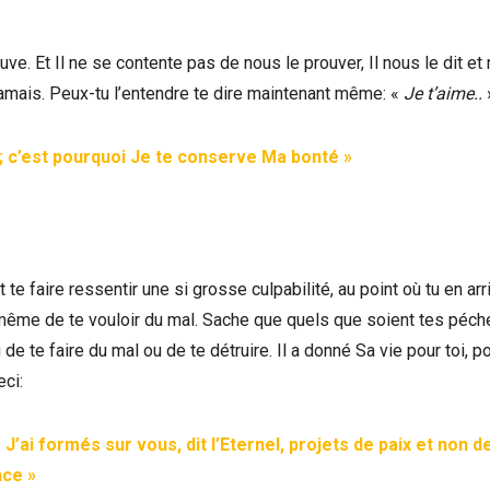
e. Et Il ne se contente pas de nous le prouver, Il nous le dit et
e jamais. Peux-tu l’entendre te dire maintenant même: «
Je t’aime..
 ; c’est pourquoi Je te conserve Ma bonté »
te faire ressentir une si grosse culpabilité, au point où tu en arr
 même de te vouloir du mal. Sache que quels que soient tes péch
de te faire du mal ou de te détruire. Il a donné Sa vie pour toi, po
eci:
J’ai formés sur vous, dit l’Eternel, projets de paix et non d
nce »