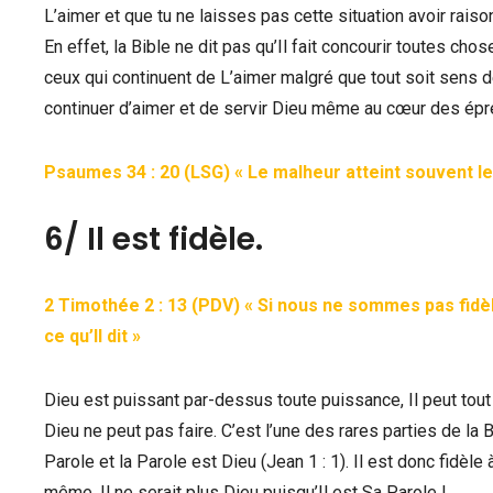
L’aimer et que tu ne laisses pas cette situation avoir raison
En effet, la Bible ne dit pas qu’Il fait concourir toutes cho
ceux qui continuent de L’aimer malgré que tout soit sens d
continuer d’aimer et de servir Dieu même au cœur des épr
Psaumes 34 : 20 (LSG) « Le malheur atteint souvent le j
6/ Il est fidèle.
2 Timothée 2 : 13 (PDV) « Si nous ne sommes pas fidèles,
ce qu’Il dit »
Dieu est puissant par-dessus toute puissance, Il peut tout 
Dieu ne peut pas faire. C’est l’une des rares parties de la 
Parole et la Parole est Dieu (Jean 1 : 1). Il est donc fidèle 
même, Il ne serait plus Dieu puisqu’Il est Sa Parole !