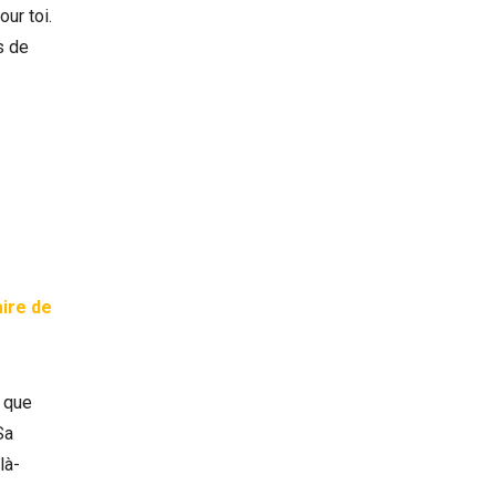
our toi.
s de
aire de
e que
Sa
là-