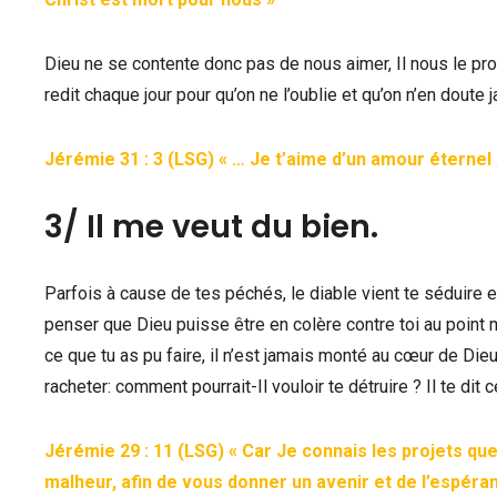
Dieu ne se contente donc pas de nous aimer, Il nous le prouv
redit chaque jour pour qu’on ne l’oublie et qu’on n’en dout
Jérémie 31 : 3 (LSG) « … Je t’aime d’un amour éternel
3/ Il me veut du bien.
Parfois à cause de tes péchés, le diable vient te séduire et 
penser que Dieu puisse être en colère contre toi au point
ce que tu as pu faire, il n’est jamais monté au cœur de Dieu 
racheter: comment pourrait-Il vouloir te détruire ? Il te dit c
Jérémie 29 : 11 (LSG) « Car Je connais les projets que 
malheur, afin de vous donner un avenir et de l’espéra