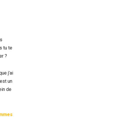
es
s tu te
er ?
ue j’ai
’est un
ein de
hommes