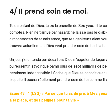
4/ Il prend soin de moi.
Tu es enfant de Dieu, tu es la prunelle de Ses yeux. Il te 
comptés. Rien ne t’arrive par hasard; ne laisse pas le diab
circonstances de ta naissance, que tes géniteurs aient vou
trouves actuellement: Dieu veut prendre soin de toi. Il a t
Un jour, j’ai entendu par deux fois Dieu m’appeler de façon
pu ressentir; savoir que parmi plus de sept milliards de p
sentiment indescriptible ! Sache que Dieu te connaît aussi e
laquelle Il pourra réellement prendre soin de toi comme Il s
Esaïe 43 : 4 (LSG) « Parce que tu as du prix à Mes ye
à ta place, et des peuples pour ta vie »