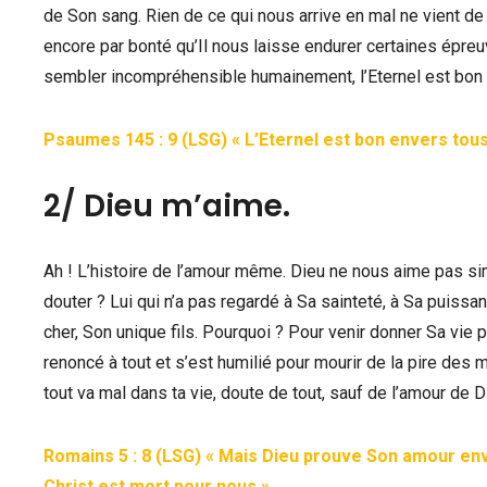
de Son sang. Rien de ce qui nous arrive en mal ne vient de
encore par bonté qu’Il nous laisse endurer certaines épre
sembler incompréhensible humainement, l’Eternel est bon 
Psaumes 145 : 9 (LSG) « L’Eternel est bon envers to
2/ Dieu m’aime.
Ah ! L’histoire de l’amour même. Dieu ne nous aime pas si
douter ? Lui qui n’a pas regardé à Sa sainteté, à Sa puissan
cher, Son unique fils. Pourquoi ? Pour venir donner Sa vie 
renoncé à tout et s’est humilié pour mourir de la pire des 
tout va mal dans ta vie, doute de tout, sauf de l’amour de Di
Romains 5 : 8 (LSG) « Mais Dieu prouve Son amour en
Christ est mort pour nous »