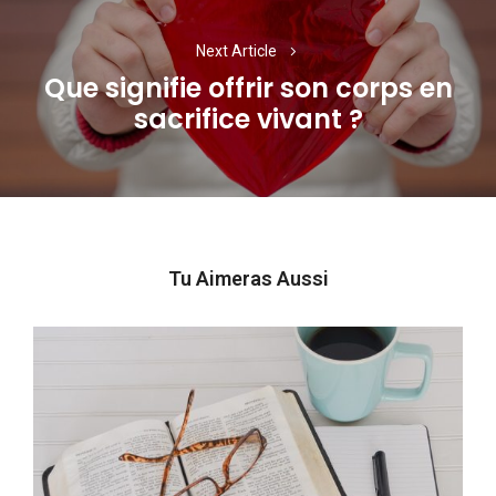
Next Article
Que signifie offrir son corps en
Next
sacrifice vivant ?
post:
Tu Aimeras Aussi