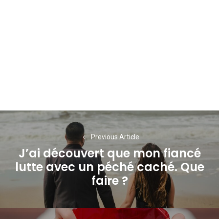
Navigation
de
Previous Article
J’ai découvert que mon fiancé
l’article
lutte avec un péché caché. Que
Previous
faire ?
post: