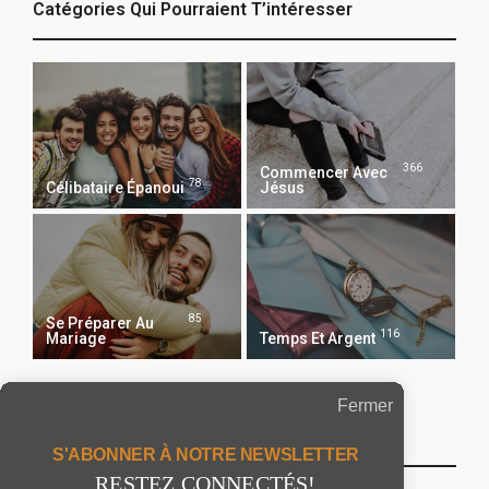
Catégories Qui Pourraient T’intéresser
366
Commencer Avec
78
Célibataire Épanoui
Jésus
85
Se Préparer Au
116
Mariage
Temps Et Argent
Fermer
Recevoir Notre Newsletter Chaque Matin
S'ABONNER À NOTRE NEWSLETTER
RESTEZ CONNECTÉS!