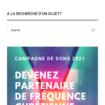
À LA RECHERCHE D’UN SUJET?
Search
Sea
for: