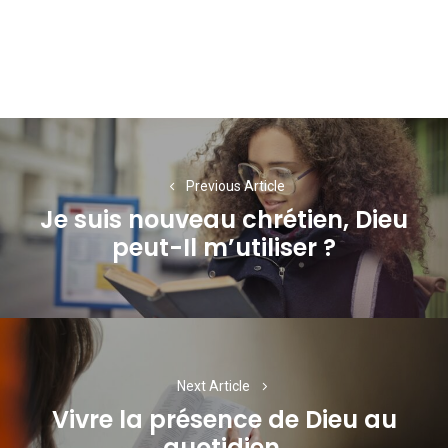
Navigation
de
Previous Article
l’article
Je suis nouveau chrétien, Dieu
Previous
peut-Il m’utiliser ?
post:
Next Article
Vivre la présence de Dieu au
Next
quotidien.