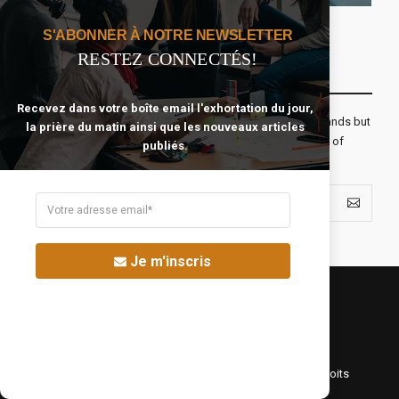
S'ABONNER À NOTRE NEWSLETTER
RESTEZ CONNECTÉS!
Recevoir Notre Newsletter Chaque Matin
Recevez dans votre boîte email l'exhortation du jour,
The real voyage of discovery consists not in seeking new lands but
la prière du matin ainsi que les nouveaux articles
seeing with new eyes. All journeys have secret destinations of
publiés.
which the traveler is unaware.
Je m'inscris
©Fréquence Chrétienne Production 2016-2025. Tous droits
réservés.