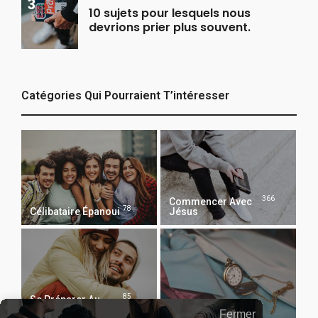
10 sujets pour lesquels nous
devrions prier plus souvent.
Catégories Qui Pourraient T’intéresser
366
Commencer Avec
78
Célibataire Épanoui
Jésus
85
Se Préparer Au
116
Mariage
Temps Et Argent
Fermer