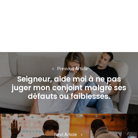
Navigation
de
Previous Article
Seigneur, aide moi à ne pas
l’article
juger mon conjoint malgré ses
Previous
défauts ou faiblesses.
post:
Next Article