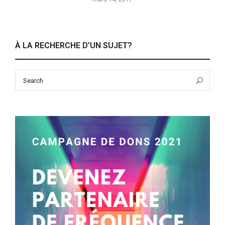
À LA RECHERCHE D’UN SUJET?
Search
Sea
for: