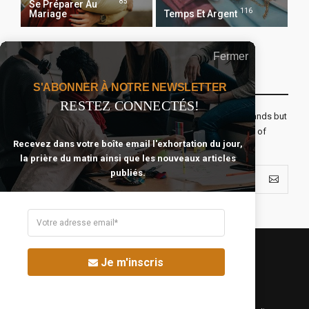
85
Se Préparer Au
116
Mariage
Temps Et Argent
Fermer
Recevoir Notre Newsletter Chaque Matin
S'ABONNER À NOTRE NEWSLETTER
RESTEZ CONNECTÉS!
The real voyage of discovery consists not in seeking new lands but
seeing with new eyes. All journeys have secret destinations of
Recevez dans votre boîte email l'exhortation du jour,
which the traveler is unaware.
la prière du matin ainsi que les nouveaux articles
publiés.
Je m'inscris