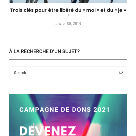
Trois clés pour être libéré du « moi » et du « je »
!
janvier 30, 2019
À LA RECHERCHE D’UN SUJET?
Search
Sea
for: