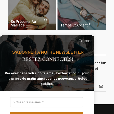
85
Se Préparer Au
116
Mariage
Temps Et Argent
Fermer
Recevoir Notre Newsletter Chaque Matin
S'ABONNER À NOTRE NEWSLETTER
RESTEZ CONNECTÉS!
The real voyage of discovery consists not in seeking new lands but
seeing with new eyes. All journeys have secret destinations of
Recevez dans votre boîte email l'exhortation du jour,
which the traveler is unaware.
la prière du matin ainsi que les nouveaux articles
publiés.