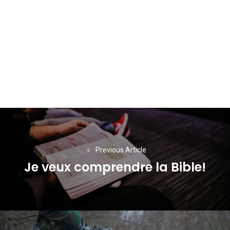
Navigation
de
l’article
Previous Article
Je veux comprendre la Bible!
Previous
post: