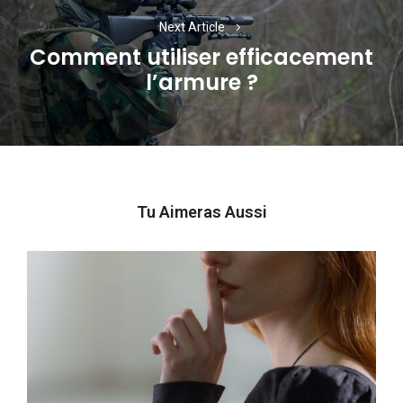
Next Article
Comment utiliser efficacement
Next
l’armure ?
post:
Tu Aimeras Aussi