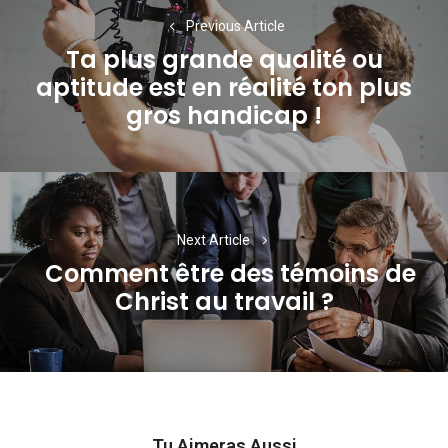
de
Previous Article
Ta plus grande qualité ou
l’article
aptitude est en réalité ton plus
Previous
gros handicap !
post:
Next Article
Comment être des témoins de
Next
Christ au travail ?
post:
Tu Aimeras Aussi