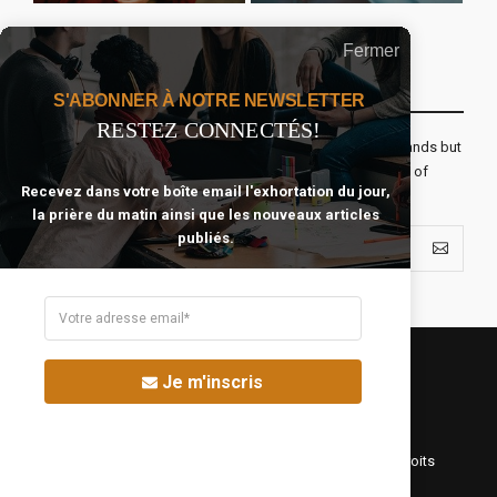
Fermer
Recevoir Notre Newsletter Chaque Matin
S'ABONNER À NOTRE NEWSLETTER
RESTEZ CONNECTÉS!
The real voyage of discovery consists not in seeking new lands but
seeing with new eyes. All journeys have secret destinations of
Recevez dans votre boîte email l'exhortation du jour,
which the traveler is unaware.
la prière du matin ainsi que les nouveaux articles
publiés.
Je m'inscris
©Fréquence Chrétienne Production 2016-2025. Tous droits
réservés.