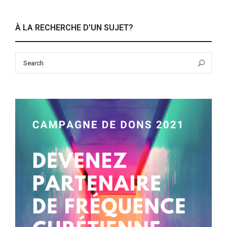
À LA RECHERCHE D’UN SUJET?
Search
Sea
for: