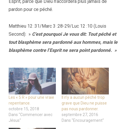
Esprit, parce que Dieu n’accordera plus jamais de
pardon pour ce péché.
Matthieu 12 :31/Marc 3 :28-29/Luc 12 :10 (Louis
Second): »
C’est pourquoi Je vous dit: Tout péché et
tout blasphème sera pardonné aux hommes, mais le
blasphème contre l’Esprit ne sera point pardonné. »
Les « 5 R » pour une vraie
Il n’y a aucun péché trop
repentance.
grave que Dieu ne puisse
octobre 15, 2018
pas nous pardonner.
Dans "Commencer avec
septembre 27, 2016
Jésus"
Dans "Encouragement"