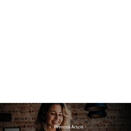
Navigation
de
l’article
Previous Article