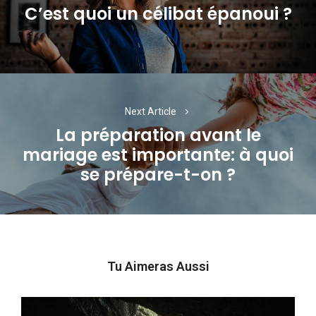
C’est quoi un célibat épanoui ?
Previous
post:
Next Article
La préparation avant le
mariage est importante: à quoi
Next
se prépare-t-on ?
post:
Tu Aimeras Aussi