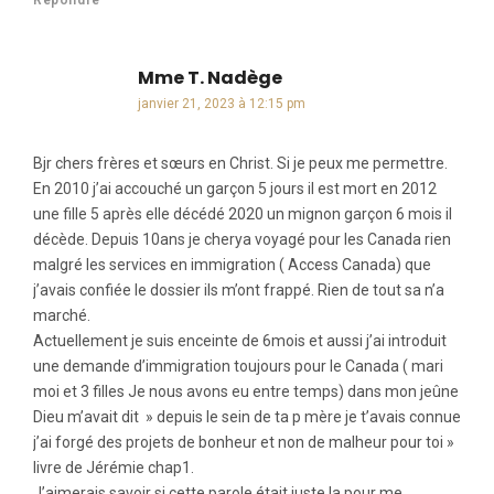
Répondre
Mme T. Nadège
dit :
janvier 21, 2023 à 12:15 pm
Bjr chers frères et sœurs en Christ. Si je peux me permettre.
En 2010 j’ai accouché un garçon 5 jours il est mort en 2012
une fille 5 après elle décédé 2020 un mignon garçon 6 mois il
décède. Depuis 10ans je cherya voyagé pour les Canada rien
malgré les services en immigration ( Access Canada) que
j’avais confiée le dossier ils m’ont frappé. Rien de tout sa n’a
marché.
Actuellement je suis enceinte de 6mois et aussi j’ai introduit
une demande d’immigration toujours pour le Canada ( mari
moi et 3 filles Je nous avons eu entre temps) dans mon jeûne
Dieu m’avait dit » depuis le sein de ta p mère je t’avais connue
j’ai forgé des projets de bonheur et non de malheur pour toi »
livre de Jérémie chap1.
J’aimerais savoir si cette parole était juste la pour me