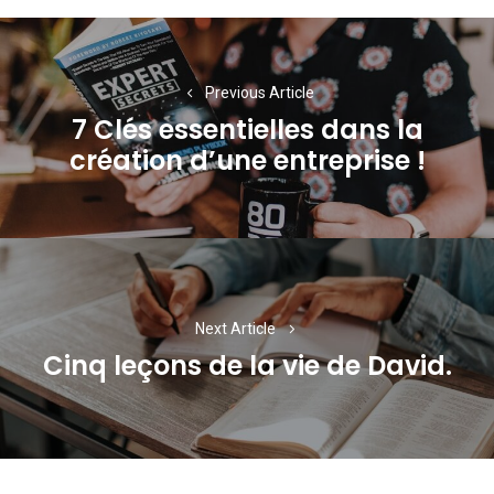
Navigation
de
Previous Article
l’article
7 Clés essentielles dans la
Previous
création d’une entreprise !
post:
Next Article
Cinq leçons de la vie de David.
Next
post: