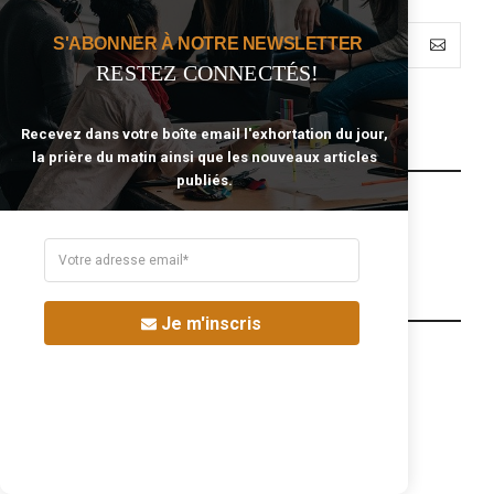
S'ABONNER À NOTRE NEWSLETTER
RESTEZ CONNECTÉS!
Recevez dans votre boîte email l'exhortation du jour,
REJOINS-NOUS SUR FACEBOOK
la prière du matin ainsi que les nouveaux articles
publiés.
THÉMATIQUES
Je m'inscris
Alcool
Amour
Argent
Bible
Business
Bénédiction
Christ
Citation
Coeur
Combat Spirituel