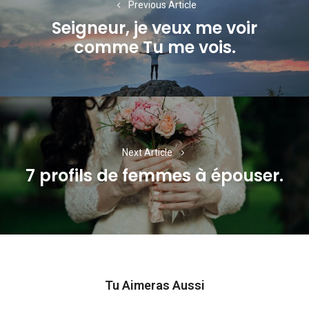
Previous Article
l’article
Seigneur, je veux me voir
Previous
comme Tu me vois.
post:
Next Article
7 profils de femmes à épouser.
Next
post:
Tu Aimeras Aussi