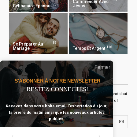
366
Commencer Avec
78
Célibataire Épanoui
Jésus
85
Se Préparer Au
116
Mariage
Temps Et Argent
Fermer
Recevoir Notre Newsletter Chaque Matin
S'ABONNER À NOTRE NEWSLETTER
RESTEZ CONNECTÉS!
The real voyage of discovery consists not in seeking new lands but
seeing with new eyes. All journeys have secret destinations of
Recevez dans votre boîte email l'exhortation du jour,
which the traveler is unaware.
la prière du matin ainsi que les nouveaux articles
publiés.