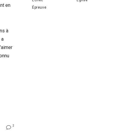
nt en
Épreuve
ens à
 a
t’aimer
connu
2