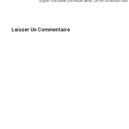
Super ma belle continue ainsi. On en a besoin ce
Laisser Un Commentaire