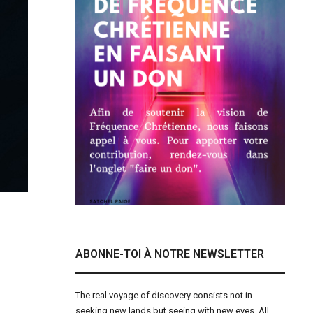
ABONNE-TOI À NOTRE NEWSLETTER
The real voyage of discovery consists not in
seeking new lands but seeing with new eyes. All