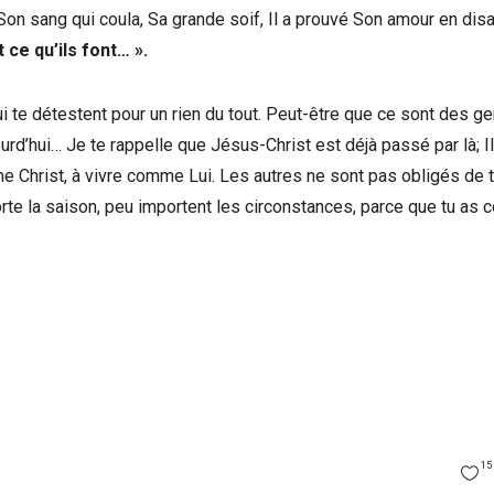
on sang qui coula, Sa grande soif, Il a prouvé Son amour en disa
 ce qu’ils font… ».
ui te détestent pour un rien du tout. Peut-être que ce sont des g
ourd’hui… Je te rappelle que Jésus-Christ est déjà passé par là; Il
me Christ, à vivre comme Lui. Les autres ne sont pas obligés de 
orte la saison, peu importent les circonstances, parce que tu as 
15