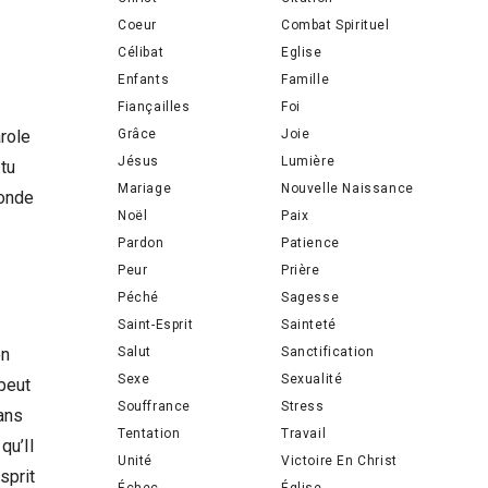
Coeur
Combat Spirituel
Célibat
Eglise
Enfants
Famille
Fiançailles
Foi
Grâce
Joie
role
Jésus
Lumière
 tu
Mariage
Nouvelle Naissance
monde
Noël
Paix
Pardon
Patience
Peur
Prière
Péché
Sagesse
Saint-Esprit
Sainteté
Salut
Sanctification
on
Sexe
Sexualité
 peut
Souffrance
Stress
dans
Tentation
Travail
qu’Il
Unité
Victoire En Christ
sprit
Échec
Église