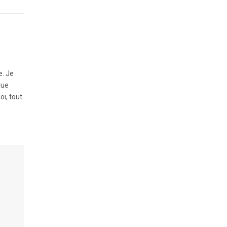
e. Je
que
oi, tout