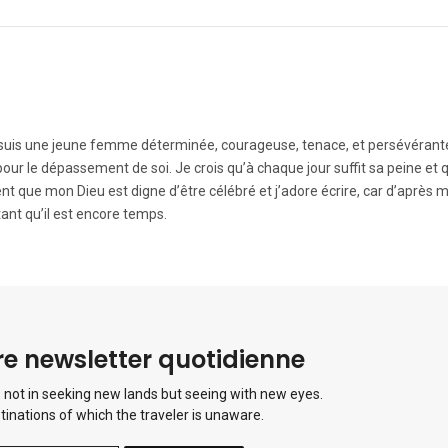
e suis une jeune femme déterminée, courageuse, tenace, et persévérant
r pour le dépassement de soi. Je crois qu’à chaque jour suffit sa peine et 
t que mon Dieu est digne d’être célébré et j’adore écrire, car d’après m
ant qu’il est encore temps.
e newsletter quotidienne
 not in seeking new lands but seeing with new eyes.
tinations of which the traveler is unaware.