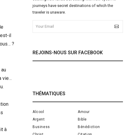
journeys have secret destinations of which the
traveler is unaware.
le
est-il
nous… ?
REJOINS-NOUS SUR FACEBOOK
 au
a vie…
u.
THÉMATIQUES
stion
Alcool
Amour
us
Argent
Bible
Business
Bénédiction
it à
Christ
Citation