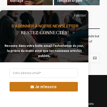
Mariage
Temps Et Argent
Fermer
Recevoir Notre Newsletter Chaque Matin
S'ABONNER À NOTRE NEWSLETTER
RESTEZ CONNECTÉS!
The real voyage of discovery consists not in seeking new lands but
seeing with new eyes. All journeys have secret destinations of
Recevez dans votre boîte email l'exhortation du jour,
which the traveler is unaware.
la prière du matin ainsi que les nouveaux articles
publiés.
Je m'inscris
©Fréquence Chrétienne Production 2016-2025. Tous droits