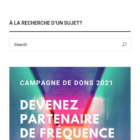
À LA RECHERCHE D’UN SUJET?
Search
Sea
for: