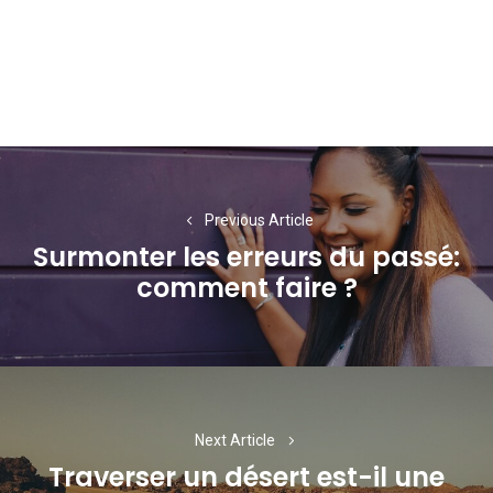
Navigation
de
Previous Article
l’article
Surmonter les erreurs du passé:
Previous
comment faire ?
post:
Next Article
Traverser un désert est-il une
Next