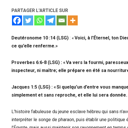
PARTAGER L'ARTICLE SUR
Deutéronome 10 :14 (LSG)
: «
Voici, à l’Éternel, ton Di
ce qu’elle renferme.»
Proverbes 6:6-8 (LSG) : « Va vers la fourmi, paresseux;
inspecteur, ni maître; elle prépare en été sa nourritu
Jacques 1:5 (LSG) : «
Si quelqu’un d’entre vous manque
simplement et sans reproche, et elle lui sera donnée.
L’histoire fabuleuse du jeune esclave hébreu qui sans n’av
interpréter le songe de pharaon, puis établir une politiq
l’Égypte, mais aussi maintenir son rayonnement en temps d