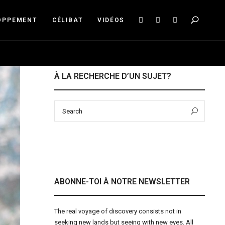
Sea
OPPEMENT
CÉLIBAT
VIDÉOS
À LA RECHERCHE D’UN SUJET?
Search
Sear
for:
ABONNE-TOI À NOTRE NEWSLETTER
The real voyage of discovery consists not in
seeking new lands but seeing with new eyes. All