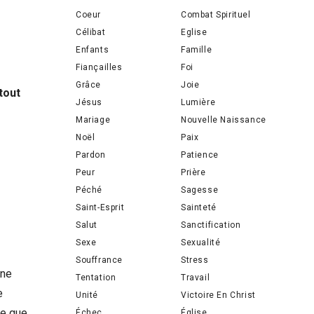
Coeur
Combat Spirituel
Célibat
Eglise
Enfants
Famille
Fiançailles
Foi
Grâce
Joie
 tout
Jésus
Lumière
Mariage
Nouvelle Naissance
Noël
Paix
Pardon
Patience
Peur
Prière
Péché
Sagesse
Saint-Esprit
Sainteté
Salut
Sanctification
Sexe
Sexualité
Souffrance
Stress
ine
Tentation
Travail
e
Unité
Victoire En Christ
de que
Échec
Église