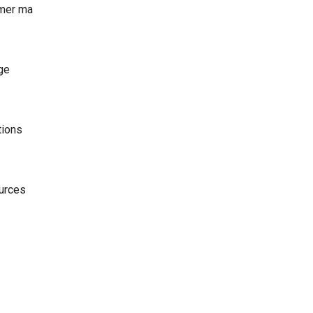
imer ma
age
tions
ources