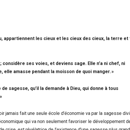
eu, appartiennent les cieux et les cieux des cieux, la terre et
 considère ses voies, et deviens sage. Elle n’a ni chef, ni
re, elle amasse pendant la moisson de quoi manger. »
 de sagesse, qu’il la demande à Dieu, qui donne à tous
»
oir jamais fait une seule école d’économie va par la sagesse div
ue économique qui va non seulement favoriser le développement d
e crise, est révélatrice de l’existence d’une sagesse plus gran