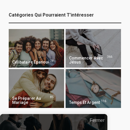
Catégories Qui Pourraient T’intéresser
366
Commencer Avec
78
Célibataire Épanoui
Jésus
85
Se Préparer Au
116
Mariage
Temps Et Argent
Fermer
Recevoir Notre Newsletter Chaque Matin