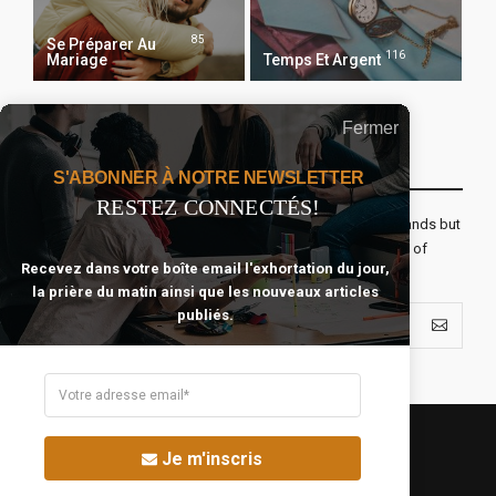
85
Se Préparer Au
116
Mariage
Temps Et Argent
Fermer
Recevoir Notre Newsletter Chaque Matin
S'ABONNER À NOTRE NEWSLETTER
RESTEZ CONNECTÉS!
The real voyage of discovery consists not in seeking new lands but
seeing with new eyes. All journeys have secret destinations of
Recevez dans votre boîte email l'exhortation du jour,
which the traveler is unaware.
la prière du matin ainsi que les nouveaux articles
publiés.
Je m'inscris