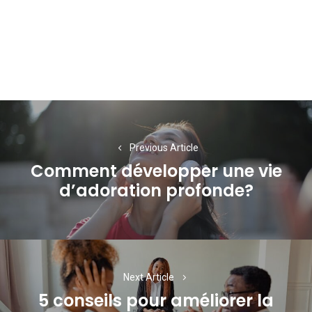
Navigation
de
Previous Article
l’article
Comment développer une vie
Previous
d’adoration profonde?
post:
Next Article
5 conseils pour améliorer la