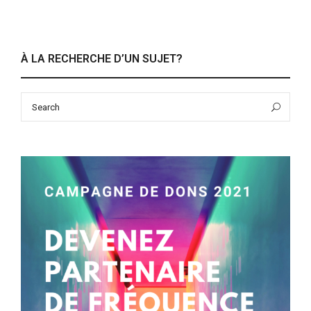
À LA RECHERCHE D’UN SUJET?
Search
Sea
for: