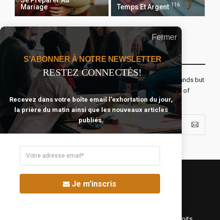
Se Préparer Au
116
Mariage
Temps Et Argent
Fermer
Recevoir Notre Newsletter Chaque Matin
S'ABONNER À NOTRE NEWSLETTER
RESTEZ CONNECTÉS!
The real voyage of discovery consists not in seeking new lands but
seeing with new eyes. All journeys have secret destinations of
Recevez dans votre boîte email l'exhortation du jour,
which the traveler is unaware.
la prière du matin ainsi que les nouveaux articles
publiés.
Je m'inscris
©Fréquence Chrétienne Production 2016-2025. Tous droits