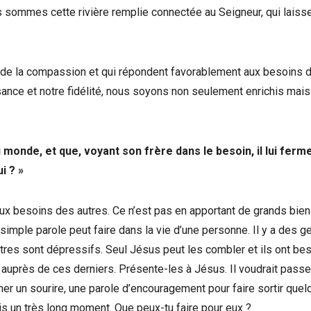
 sommes cette rivière remplie connectée au Seigneur, qui laisse j
t de la compassion et qui répondent favorablement aux besoins d
ssance et notre fidélité, nous soyons non seulement enrichis mais
u monde, et que, voyant son frère dans le besoin, il lui ferm
i ? »
 aux besoins des autres. Ce n’est pas en apportant de grands bie
simple parole peut faire dans la vie d’une personne. Il y a des g
autres sont dépressifs. Seul Jésus peut les combler et ils ont be
 auprès de ces derniers. Présente-les à Jésus. Il voudrait passe
ner un sourire, une parole d’encouragement pour faire sortir quel
is un très long moment. Que peux-tu faire pour eux ?