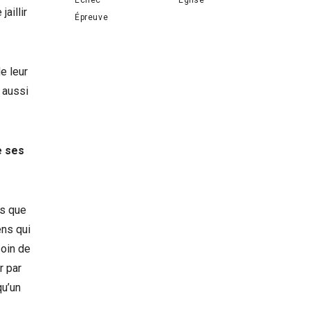
aillir
Épreuve
e leur
 aussi
e ses
ns que
ens qui
soin de
r par
qu’un