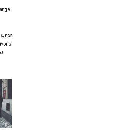
hargé
s, non
ouvons
es