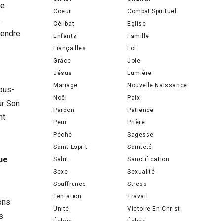
se
Coeur
Combat Spirituel
.
Célibat
Eglise
tendre
Enfants
Famille
Fiançailles
Foi
Grâce
Joie
Jésus
Lumière
Mariage
Nouvelle Naissance
nous-
Noël
Paix
ur Son
Pardon
Patience
nt
Peur
Prière
Péché
Sagesse
Saint-Esprit
Sainteté
que
Salut
Sanctification
Sexe
Sexualité
Souffrance
Stress
Tentation
Travail
ons
Unité
Victoire En Christ
rs
Échec
Église