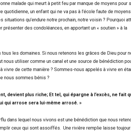
rsonne malade qui meurt à petit feu par manque de moyens pour 
ure quotidienne, un enfant qui ne va pas à l’école faute de moyens
situations qu’endure notre prochain, notre voisin ? Pourquoi at
er présenter des condoléances, en apportant un « soutien » à la
ns tous les domaines. Si nous retenons les grâces de Dieu pour 
t nous utiliser comme un canal et une source de bénédiction po
à vivre de cette manière ? Sommes-nous appelés à vivre en éta
que nous sommes bénis ?
, devient plus riche; Et tel, qui épargne à l’excès, ne fait 
ui qui arrose sera lui-même arrosé. »
rflu dans lequel nous vivons est une bénédiction que nous reten
mplir ceux qui sont assoiffés. Une rivière remplie laisse toujou