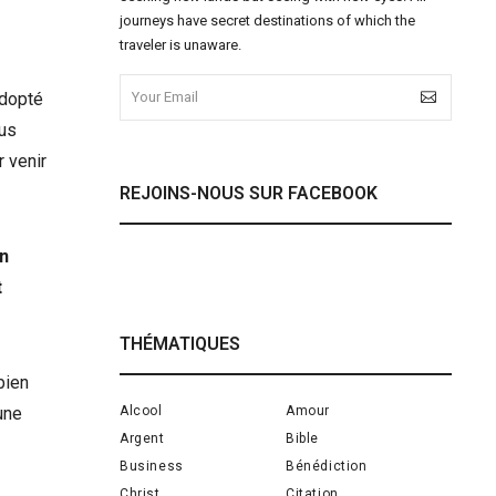
journeys have secret destinations of which the
traveler is unaware.
adopté
ous
 venir
REJOINS-NOUS SUR FACEBOOK
un
t
THÉMATIQUES
bien
Alcool
Amour
une
Argent
Bible
Business
Bénédiction
Christ
Citation