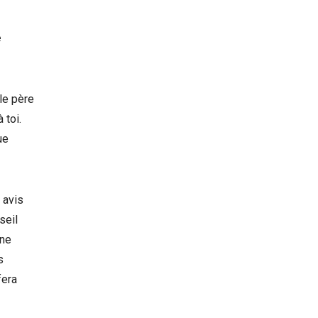
e
le père
 toi.
ue
 avis
seil
une
s
fera