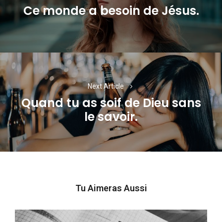
Ce monde a besoin de Jésus.
Previous
post:
Next Article
Quand tu as soif de Dieu sans
Next
le savoir.
post:
Tu Aimeras Aussi