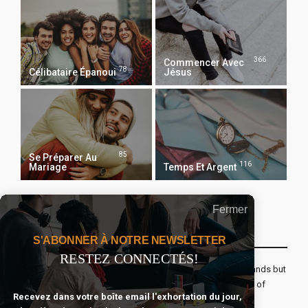
366
Commencer Avec
78
Célibataire Épanoui
Jésus
85
Se Préparer Au
116
Mariage
Temps Et Argent
Fermer
Recevoir Notre Newsletter Chaque Matin
S'ABONNER À NOTRE NEWSLETTER
RESTEZ CONNECTÉS!
The real voyage of discovery consists not in seeking new lands but
seeing with new eyes. All journeys have secret destinations of
Recevez dans votre boîte email l'exhortation du jour,
which the traveler is unaware.