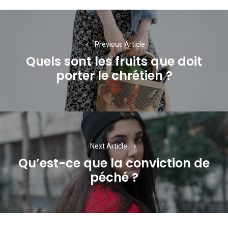
Navigation
de
Previous Article
l’article
Quels sont les fruits que doit
Previous
porter le chrétien ?
post:
Next Article
Qu’est-ce que la conviction de
Next
péché ?
post: