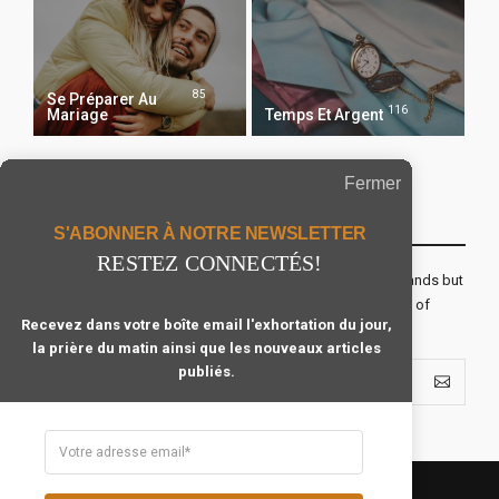
85
Se Préparer Au
116
Mariage
Temps Et Argent
Fermer
Recevoir Notre Newsletter Chaque Matin
S'ABONNER À NOTRE NEWSLETTER
RESTEZ CONNECTÉS!
The real voyage of discovery consists not in seeking new lands but
seeing with new eyes. All journeys have secret destinations of
Recevez dans votre boîte email l'exhortation du jour,
which the traveler is unaware.
la prière du matin ainsi que les nouveaux articles
publiés.