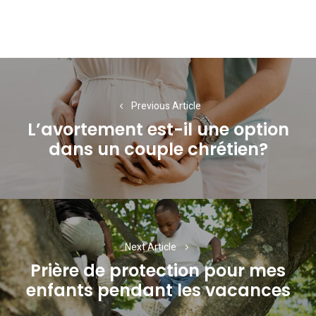
Navigation
de
Previous Article
l’article
L’avortement est-il une option
Previous
dans un couple chrétien?
post:
Next Article
Prière de protection pour mes
Next
enfants pendant les vacances
post: