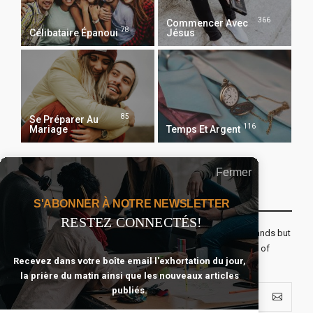
366
Commencer Avec
78
Célibataire Épanoui
Jésus
85
Se Préparer Au
116
Mariage
Temps Et Argent
Fermer
Recevoir Notre Newsletter Chaque Matin
S'ABONNER À NOTRE NEWSLETTER
RESTEZ CONNECTÉS!
The real voyage of discovery consists not in seeking new lands but
seeing with new eyes. All journeys have secret destinations of
Recevez dans votre boîte email l'exhortation du jour,
which the traveler is unaware.
la prière du matin ainsi que les nouveaux articles
publiés.