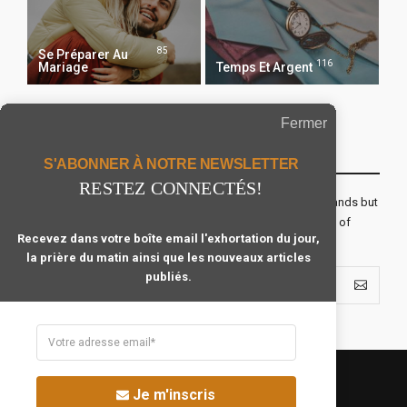
85
Se Préparer Au
116
Mariage
Temps Et Argent
Fermer
Recevoir Notre Newsletter Chaque Matin
S'ABONNER À NOTRE NEWSLETTER
RESTEZ CONNECTÉS!
The real voyage of discovery consists not in seeking new lands but
seeing with new eyes. All journeys have secret destinations of
Recevez dans votre boîte email l'exhortation du jour,
which the traveler is unaware.
la prière du matin ainsi que les nouveaux articles
publiés.
Je m'inscris