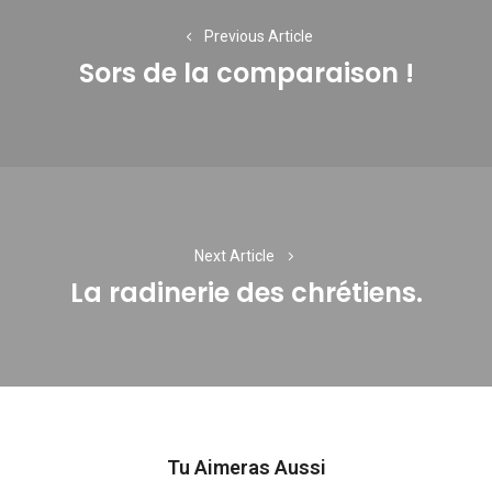
de
l’article
Previous Article
Sors de la comparaison !
Previous
post:
Next Article
La radinerie des chrétiens.
Next
post:
Tu Aimeras Aussi