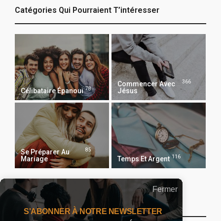
Catégories Qui Pourraient T’intéresser
366
Commencer Avec
78
Célibataire Épanoui
Jésus
85
Se Préparer Au
116
Mariage
Temps Et Argent
Fermer
Recevoir Notre Newsletter Chaque Matin
S'ABONNER À NOTRE NEWSLETTER