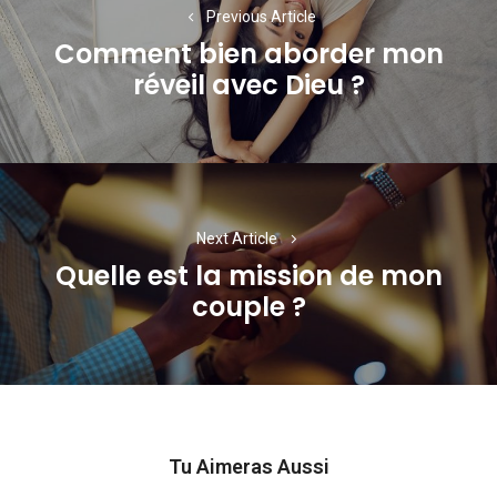
Previous Article
l’article
Comment bien aborder mon
Previous
réveil avec Dieu ?
post:
Next Article
Quelle est la mission de mon
Next
couple ?
post:
Tu Aimeras Aussi