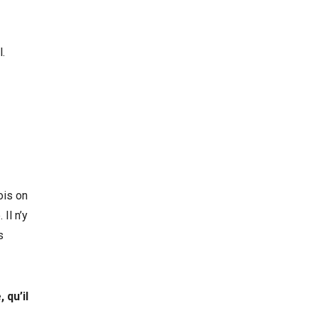
l.
ois on
Il n’y
s
 qu’il