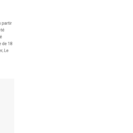
 partir
été
té
ge de 18
r, Le