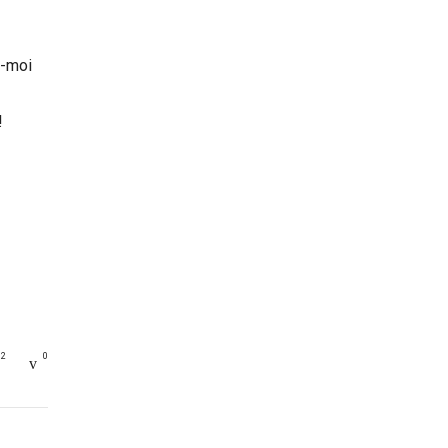
s-moi
!
2
0