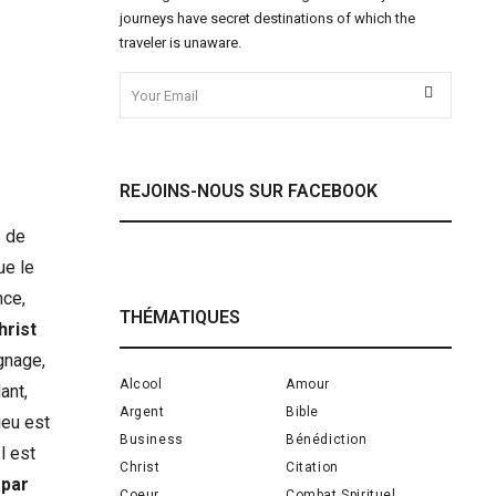
journeys have secret destinations of which the
traveler is unaware.
REJOINS-NOUS SUR FACEBOOK
s de
ue le
nce,
THÉMATIQUES
hrist
gnage,
Alcool
Amour
ant,
Argent
Bible
ieu est
Business
Bénédiction
l est
Christ
Citation
 par
Coeur
Combat Spirituel