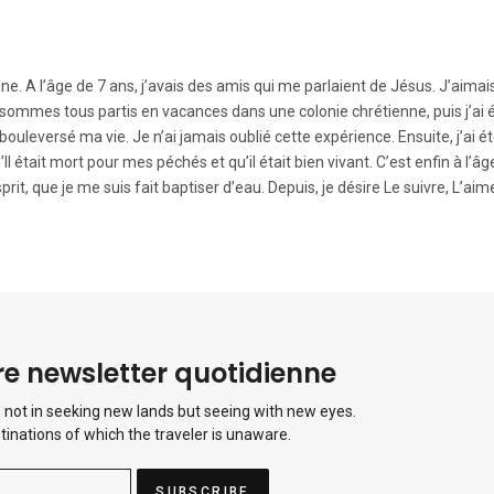
e. A l’âge de 7 ans, j’avais des amis qui me parlaient de Jésus. J’aimais
 sommes tous partis en vacances dans une colonie chrétienne, puis j’ai 
ouleversé ma vie. Je n’ai jamais oublié cette expérience. Ensuite, j’ai é
Il était mort pour mes péchés et qu’il était bien vivant. C’est enfin à l’â
it, que je me suis fait baptiser d’eau. Depuis, je désire Le suivre, L’aime
e newsletter quotidienne
 not in seeking new lands but seeing with new eyes.
tinations of which the traveler is unaware.