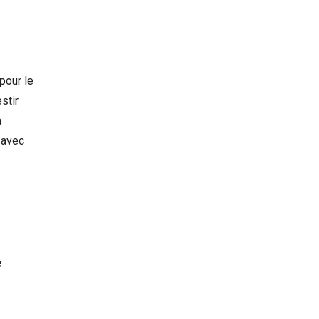
pour le
stir
a
 avec
e