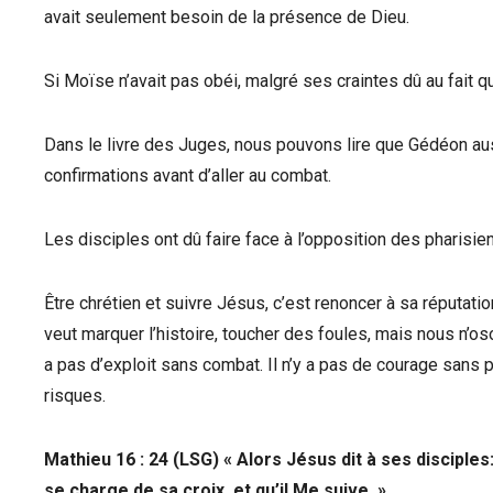
avait seulement besoin de la présence de Dieu.
Si Moïse n’avait pas obéi, malgré ses craintes dû au fait qu’i
Dans le livre des Juges, nous pouvons lire que Gédéon aus
confirmations avant d’aller au combat.
Les disciples ont dû faire face à l’opposition des pharisie
Être chrétien et suivre Jésus, c’est renoncer à sa réputat
veut marquer l’histoire, toucher des foules, mais nous n’os
a pas d’exploit sans combat. Il n’y a pas de courage sans p
risques.
Mathieu 16 : 24 (LSG) « Alors Jésus dit à ses disciples:
se charge de sa croix, et qu’il Me suive. »