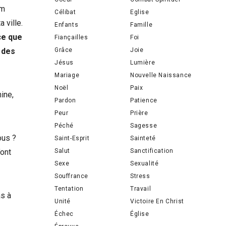
em
Célibat
Eglise
 ville.
Enfants
Famille
ce que
Fiançailles
Foi
r des
Grâce
Joie
Jésus
Lumière
Mariage
Nouvelle Naissance
Noël
Paix
ine,
Pardon
Patience
Peur
Prière
Péché
Sagesse
ous ?
Saint-Esprit
Sainteté
’ont
Salut
Sanctification
Sexe
Sexualité
Souffrance
Stress
Tentation
Travail
as à
Unité
Victoire En Christ
Échec
Église