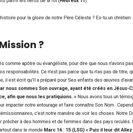
ts parmi les héros de la foi (
Hébreux 11
).
’histoire pour la gloire de notre Père Céleste ? Es-tu un chrétien
 Mission ?
tés comme apôtre ou évangéliste, pour dire que nous n’avons pa
nos responsabilités. Ce n’est pas parce que tu n’as pas de titre, q
e, il est écrit qu’Il a préparé pour Ses enfants des œuvres d’ava
Car nous sommes Son ouvrage, ayant été créés en Jésus-C
, afin que nous les pratiquions. »
Nous avons tous un témoi
pour impacter notre entourage et faire connaître Son Nom. Cepend
missionnaires, c’est notre manière de voir les choses. Notre D
er prêcher à des hommes et de femmes dans des pays reculés. I
partout dans le monde
Marc 16 : 15 (LSG)
« Puis il leur dit Allez