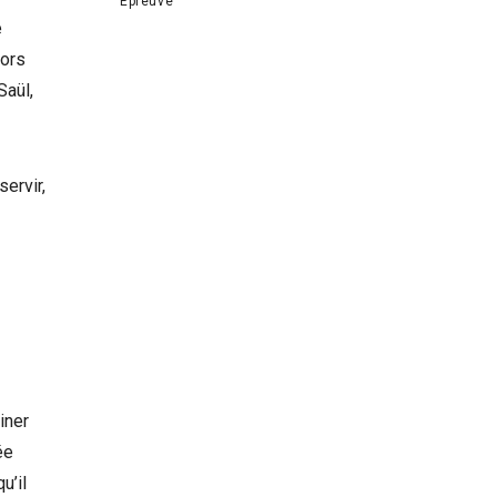
Épreuve
e
lors
Saül,
servir,
iner
ée
u’il