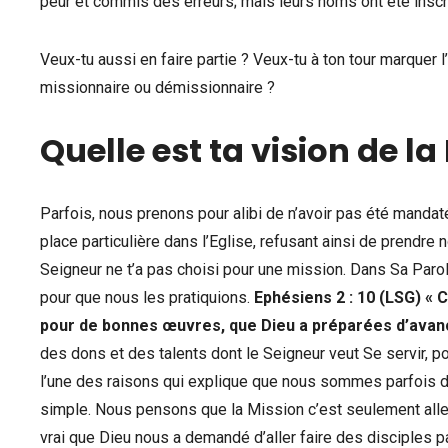
peur et commis des erreurs; mais leurs noms ont été inscri
Veux-tu aussi en faire partie ? Veux-tu à ton tour marquer l
missionnaire ou démissionnaire ?
Quelle est ta vision de la
Parfois, nous prenons pour alibi de n’avoir pas été manda
place particulière dans l’Eglise, refusant ainsi de prendre 
Seigneur ne t’a pas choisi pour une mission. Dans Sa Parol
pour que nous les pratiquions.
Ephésiens 2 : 10 (LSG)
« 
pour de bonnes œuvres, que Dieu a préparées d’avance
des dons et des talents dont le Seigneur veut Se servir, 
l’une des raisons qui explique que nous sommes parfois dé
simple. Nous pensons que la Mission c’est seulement all
vrai que Dieu nous a demandé d’aller faire des disciples 