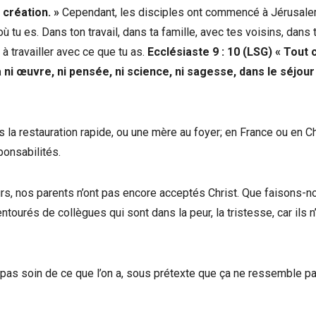
 création. »
Cependant, les disciples ont commencé à Jérusal
 tu es. Dans ton travail, dans ta famille, avec tes voisins, dans ta
 travailler avec ce que tu as.
Ecclésiaste 9 : 10 (LSG) « Tout 
y a ni œuvre, ni pensée, ni science, ni sagesse, dans le séjou
 la restauration rapide, ou une mère au foyer; en France ou en Ch
ponsabilités.
rs, nos parents n’ont pas encore acceptés Christ. Que faisons-n
ntourés de collègues qui sont dans la peur, la tristesse, car ils n
pas soin de ce que l’on a, sous prétexte que ça ne ressemble p