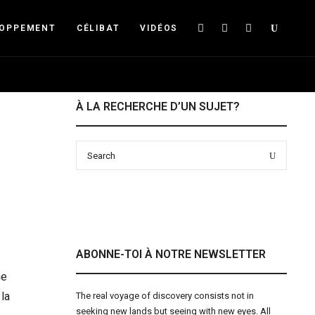
Searc
LOPPEMENT
CÉLIBAT
VIDÉOS
À LA RECHERCHE D’UN SUJET?
Search
Search
for:
ABONNE-TOI À NOTRE NEWSLETTER
ne
la
The real voyage of discovery consists not in
seeking new lands but seeing with new eyes. All