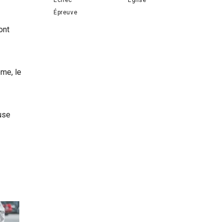
Épreuve
ont
me, le
fuse