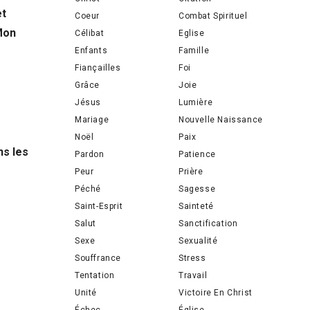
et
Coeur
Combat Spirituel
Mon
Célibat
Eglise
Enfants
Famille
Fiançailles
Foi
Grâce
Joie
Jésus
Lumière
Mariage
Nouvelle Naissance
Noël
Paix
ns les
Pardon
Patience
Peur
Prière
Péché
Sagesse
Saint-Esprit
Sainteté
Salut
Sanctification
Sexe
Sexualité
Souffrance
Stress
Tentation
Travail
Unité
Victoire En Christ
Échec
Église