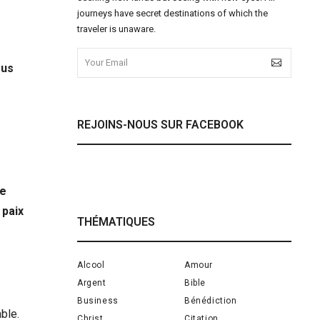
journeys have secret destinations of which the
traveler is unaware.
ous
REJOINS-NOUS SUR FACEBOOK
te
 paix
THÉMATIQUES
Alcool
Amour
Argent
Bible
Business
Bénédiction
able.
Christ
Citation