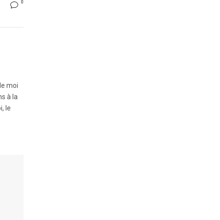
0
de moi
s à la
, le