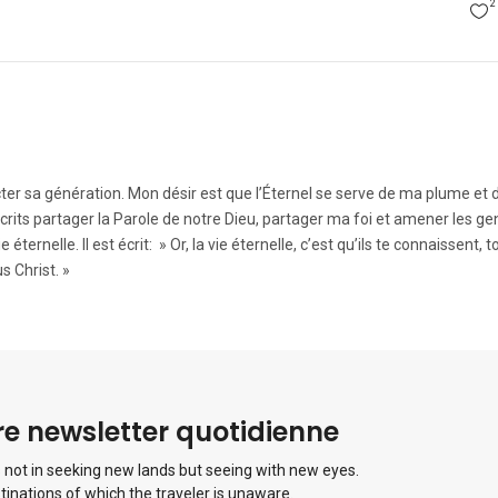
2
ter sa génération. Mon désir est que l’Éternel se serve de ma plume et 
its partager la Parole de notre Dieu, partager ma foi et amener les gen
ternelle. Il est écrit: » Or, la vie éternelle, c’est qu’ils te connaissent, toi
s Christ. »
e newsletter quotidienne
 not in seeking new lands but seeing with new eyes.
tinations of which the traveler is unaware.