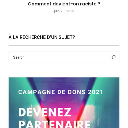
Comment devient-on raciste ?
juin 28, 2020
À LA RECHERCHE D’UN SUJET?
Search
Sea
for: