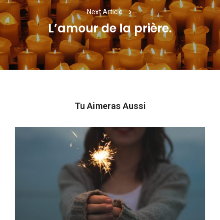
Next Article
L’amour de la prière.
Next
post:
Tu Aimeras Aussi