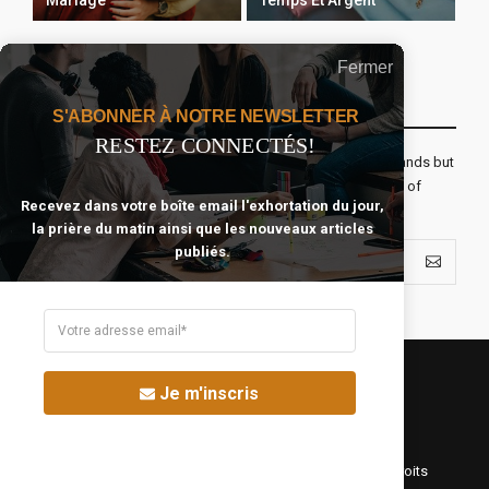
Mariage
Temps Et Argent
Fermer
Recevoir Notre Newsletter Chaque Matin
S'ABONNER À NOTRE NEWSLETTER
RESTEZ CONNECTÉS!
The real voyage of discovery consists not in seeking new lands but
seeing with new eyes. All journeys have secret destinations of
Recevez dans votre boîte email l'exhortation du jour,
which the traveler is unaware.
la prière du matin ainsi que les nouveaux articles
publiés.
Je m'inscris
©Fréquence Chrétienne Production 2016-2025. Tous droits