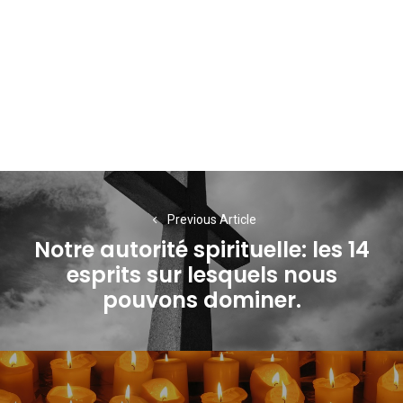
Navigation
de
Previous Article
Notre autorité spirituelle: les 14
l’article
esprits sur lesquels nous
Previous
pouvons dominer.
post: