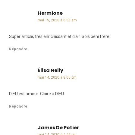
Hermione
dit :
mai 15, 2020 à 6:55 am
Super article, très enrichissant et clair. Sois béni frère
Répondre
Élisa Nelly
dit :
mai 14, 2020 à 8:05 pm
DIEU est amour .Gloire à DIEU
Répondre
James De Potier
dit :
mai 14, 2020 à 4:45 pm