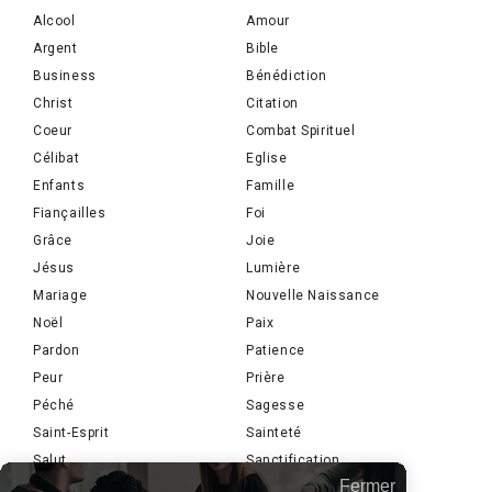
Alcool
Amour
Argent
Bible
Business
Bénédiction
Christ
Citation
Coeur
Combat Spirituel
Célibat
Eglise
Enfants
Famille
Fiançailles
Foi
Grâce
Joie
Jésus
Lumière
Mariage
Nouvelle Naissance
Noël
Paix
Pardon
Patience
Peur
Prière
Péché
Sagesse
Saint-Esprit
Sainteté
Salut
Sanctification
Fermer
Sexe
Sexualité