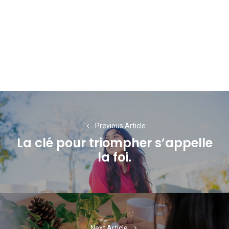
Navigation
de
Previous Article
l’article
La clé pour triompher s’appelle
Previous
la foi.
post:
Next Article