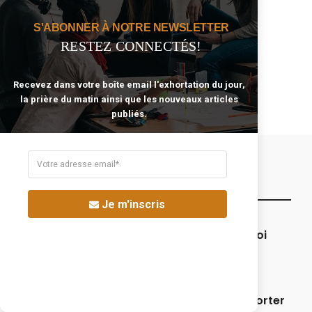
Souffrance
Stress
S'ABONNER À NOTRE NEWSLETTER
Tentation
Travail
RESTEZ CONNECTÉS!
Unité
Victoire En Christ
Échec
Église
Recevez dans votre boîte email l'exhortation du jour,
Épreuve
la prière du matin ainsi que les nouveaux articles
publiés.
Nos Articles Les + Populaires
Je m'inscris
Seigneur, que ma famille et moi
restions sous Ta protection.
5 versets bibliques pour supporter