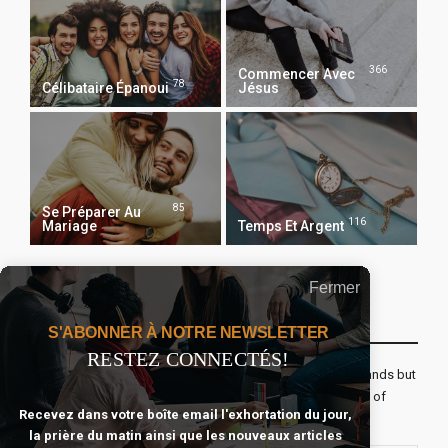
366
Commencer Avec
78
Célibataire Épanoui
Jésus
85
Se Préparer Au
116
Mariage
Temps Et Argent
Fermer
Recevoir Notre Newsletter Chaque Matin
S'ABONNER À NOTRE NEWSLETTER
RESTEZ CONNECTÉS!
The real voyage of discovery consists not in seeking new lands but
seeing with new eyes. All journeys have secret destinations of
Recevez dans votre boîte email l'exhortation du jour,
which the traveler is unaware.
la prière du matin ainsi que les nouveaux articles