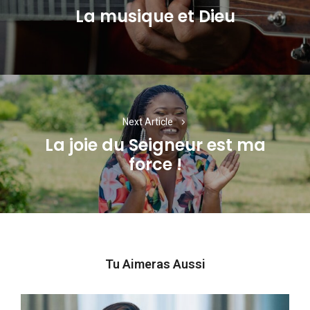
La musique et Dieu
Previous
post:
Next Article
La joie du Seigneur est ma
Next
force !
post:
Tu Aimeras Aussi