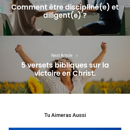
l’article
Comment être discipliné(e) et
Previous
diligent(e) ?
post:
Next Article
5 versets bibliques sur la
Next
victoire en Christ.
post:
Tu Aimeras Aussi