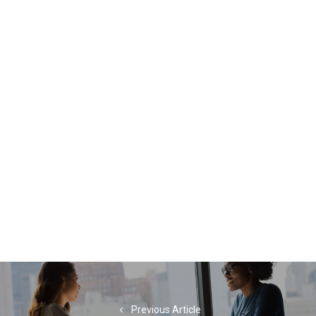
Navigation
de
Previous Article