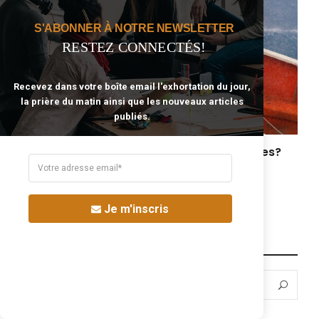
S'ABONNER À NOTRE NEWSLETTER
RESTEZ CONNECTÉS!
Recevez dans votre boîte email l'exhortation du jour,
la prière du matin ainsi que les nouveaux articles
publiés.
Comment tenir ferme dans les épreuves?
août 4, 2016
Je m'inscris
À LA RECHERCHE D’UN SUJET?
Search
Sea
for: