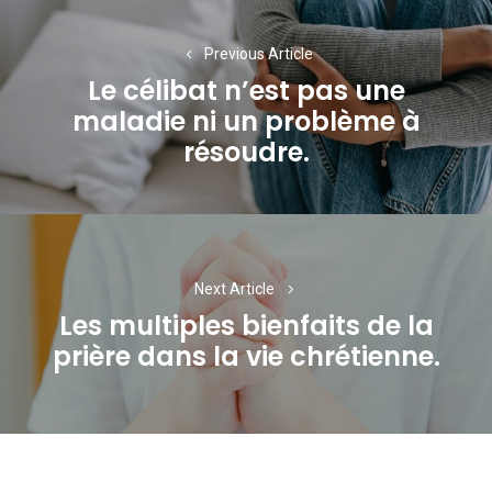
Navigation
de
Previous Article
Le célibat n’est pas une
l’article
maladie ni un problème à
Previous
résoudre.
post:
Next Article
Les multiples bienfaits de la
Next
prière dans la vie chrétienne.
post: