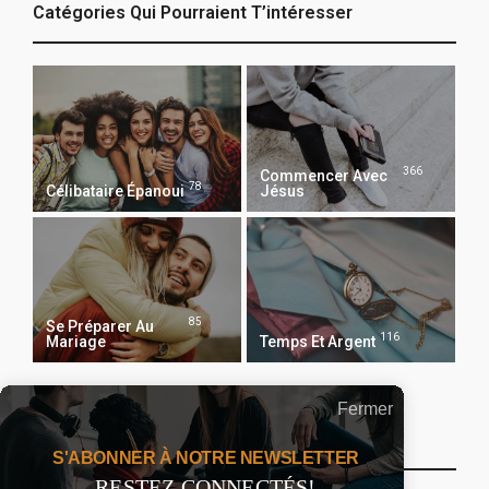
Catégories Qui Pourraient T’intéresser
366
Commencer Avec
78
Célibataire Épanoui
Jésus
85
Se Préparer Au
116
Mariage
Temps Et Argent
Fermer
Recevoir Notre Newsletter Chaque Matin
S'ABONNER À NOTRE NEWSLETTER
RESTEZ CONNECTÉS!