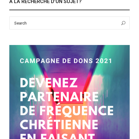
À LA RECHERCHE D’UN SUJET?
Search
Sea
for: