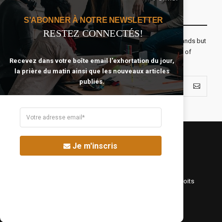
Recevoir Notre Newsletter Chaque Matin
S'ABONNER À NOTRE NEWSLETTER
RESTEZ CONNECTÉS!
The real voyage of discovery consists not in seeking new lands but
seeing with new eyes. All journeys have secret destinations of
Recevez dans votre boîte email l'exhortation du jour,
which the traveler is unaware.
la prière du matin ainsi que les nouveaux articles
publiés.
Je m'inscris
©Fréquence Chrétienne Production 2016-2025. Tous droits
réservés.