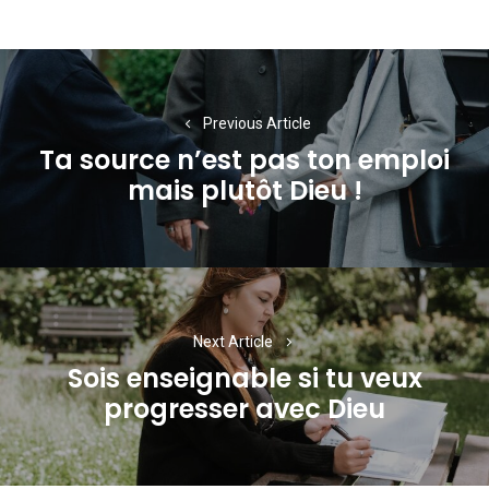
Navigation
de
Previous Article
l’article
Ta source n’est pas ton emploi
Previous
mais plutôt Dieu !
post:
Next Article
Sois enseignable si tu veux
Next
progresser avec Dieu
post: