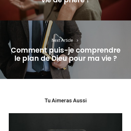
post:
Next Article
Comment puis-je comprendre
Next
le plan de Dieu pour ma vie ?
post:
Tu Aimeras Aussi