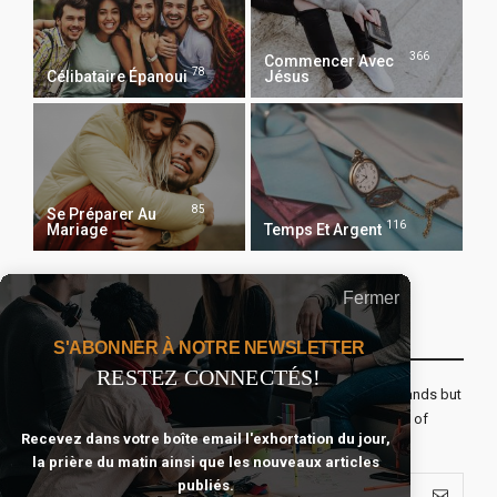
366
Commencer Avec
78
Célibataire Épanoui
Jésus
85
Se Préparer Au
116
Mariage
Temps Et Argent
Fermer
Recevoir Notre Newsletter Chaque Matin
S'ABONNER À NOTRE NEWSLETTER
RESTEZ CONNECTÉS!
The real voyage of discovery consists not in seeking new lands but
seeing with new eyes. All journeys have secret destinations of
Recevez dans votre boîte email l'exhortation du jour,
which the traveler is unaware.
la prière du matin ainsi que les nouveaux articles
publiés.