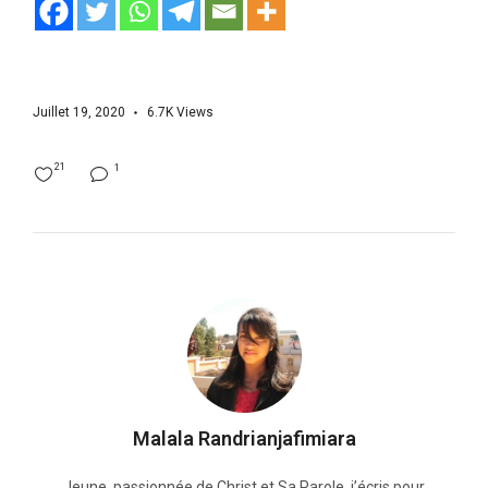
Juillet 19, 2020
6.7K
Views
21
1
Malala Randrianjafimiara
Jeune, passionnée de Christ et Sa Parole, j’écris pour