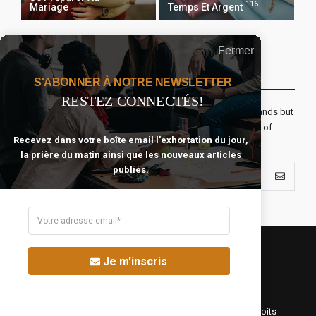
116
Mariage
Temps Et Argent
Fermer
Recevoir Notre Newsletter Chaque Matin
S'ABONNER À NOTRE NEWSLETTER
RESTEZ CONNECTÉS!
The real voyage of discovery consists not in seeking new lands but
seeing with new eyes. All journeys have secret destinations of
Recevez dans votre boîte email l'exhortation du jour,
which the traveler is unaware.
la prière du matin ainsi que les nouveaux articles
publiés.
Je m'inscris
©Fréquence Chrétienne Production 2016-2025. Tous droits