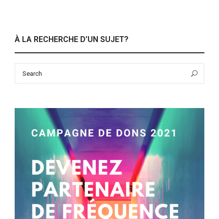
À LA RECHERCHE D’UN SUJET?
Search
Sea
for: