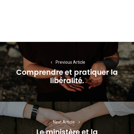
Navigation
de
Previous Article
l’article
Comprendre et pratiquer la
Previous
libéralité.
post:
Next Article
Le ministère et la