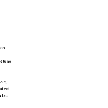
pas
t tu ne
n, tu
ui est
u fais