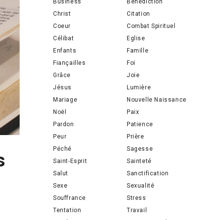
Business
Bénédiction
Christ
Citation
Coeur
Combat Spirituel
Célibat
Eglise
Enfants
Famille
Fiançailles
Foi
Grâce
Joie
Jésus
Lumière
Mariage
Nouvelle Naissance
Noël
Paix
Pardon
Patience
Peur
Prière
Péché
Sagesse
s
Saint-Esprit
Sainteté
Salut
Sanctification
Sexe
Sexualité
Souffrance
Stress
Tentation
Travail