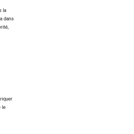
s la
ra dans
rité,
briquer
 le