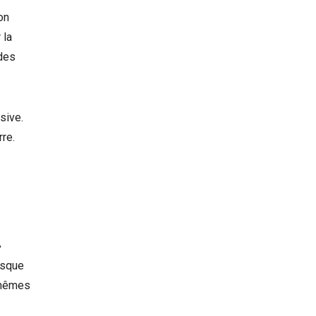
on
 la
 des
sive.
rre.
»
rsque
s mêmes