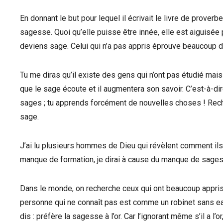
En donnant le but pour lequel il écrivait le livre de proverbes
sagesse. Quoi qu’elle puisse être innée, elle est aiguisée p
deviens sage. Celui qui n’a pas appris éprouve beaucoup de 
Tu me diras qu’il existe des gens qui n’ont pas étudié mai
que le sage écoute et il augmentera son savoir. C’est-à-di
sages ; tu apprends forcément de nouvelles choses ! Rech
sage.
J’ai lu plusieurs hommes de Dieu qui révèlent comment ils
manque de formation, je dirai à cause du manque de sage
Dans le monde, on recherche ceux qui ont beaucoup appris e
personne qui ne connaît pas est comme un robinet sans eau. 
dis : préfère la sagesse à l’or. Car l’ignorant même s’il a l’o