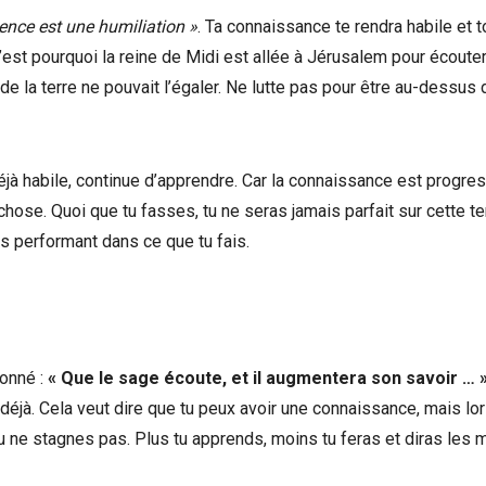
nce est une humiliation »
. Ta connaissance te rendra habile et t
’est pourquoi la reine de Midi est allée à Jérusalem pour écouter
e la terre ne pouvait l’égaler. Ne lutte pas pour être au-dessus
éjà habile, continue d’apprendre. Car la connaissance est progres
hose. Quoi que tu fasses, tu ne seras jamais parfait sur cette te
s performant dans ce que tu fais.
onné :
« Que le sage écoute, et il augmentera son savoir … 
t déjà. Cela veut dire que tu peux avoir une connaissance, mais lo
t tu ne stagnes pas. Plus tu apprends, moins tu feras et diras le