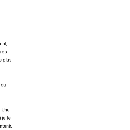
ent,
tres
s plus
 du
. Une
 je te
ntenir.