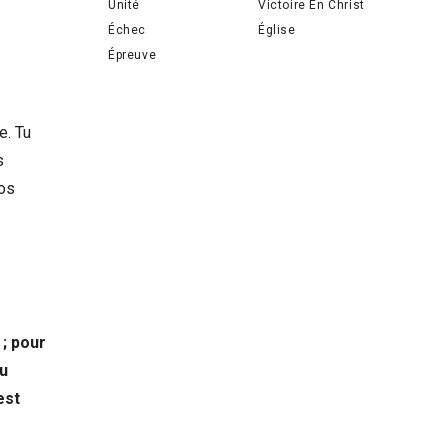
Unité
Victoire En Christ
Échec
Église
Épreuve
e. Tu
s
nos
 ; pour
au
est