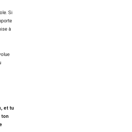
ole. Si
pporte
mise à
volue
u
, et tu
 ton
e