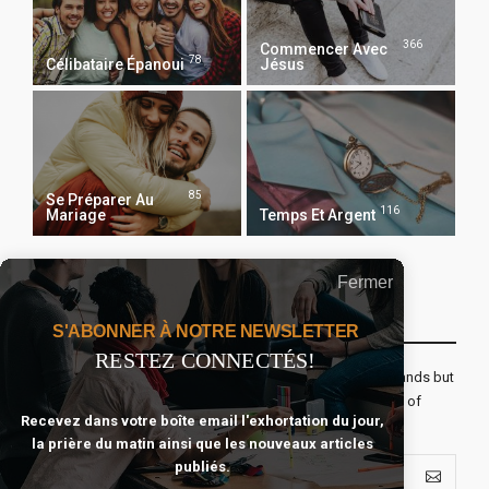
366
Commencer Avec
78
Célibataire Épanoui
Jésus
85
Se Préparer Au
116
Mariage
Temps Et Argent
Fermer
Recevoir Notre Newsletter Chaque Matin
S'ABONNER À NOTRE NEWSLETTER
RESTEZ CONNECTÉS!
The real voyage of discovery consists not in seeking new lands but
seeing with new eyes. All journeys have secret destinations of
Recevez dans votre boîte email l'exhortation du jour,
which the traveler is unaware.
la prière du matin ainsi que les nouveaux articles
publiés.