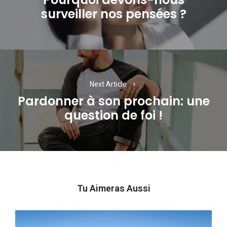
Previous
surveiller nos pensées ?
post:
Next Article
Pardonner à son prochain: une
Next
question de foi !
post:
Tu Aimeras Aussi