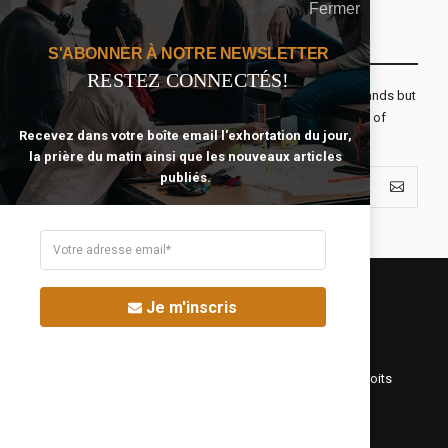
Fermer
Recevoir Notre Newsletter Chaque Matin
S'ABONNER À NOTRE NEWSLETTER
RESTEZ CONNECTÉS!
The real voyage of discovery consists not in seeking new lands but
seeing with new eyes. All journeys have secret destinations of
Recevez dans votre boîte email l'exhortation du jour,
which the traveler is unaware.
la prière du matin ainsi que les nouveaux articles
publiés.
Je m'inscris
©Fréquence Chrétienne Production 2016-2025. Tous droits
réservés.