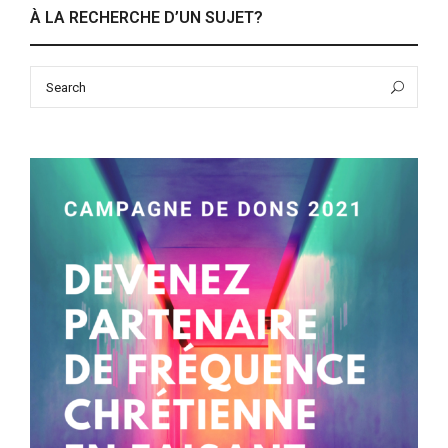
À LA RECHERCHE D’UN SUJET?
Search
Sea
for: