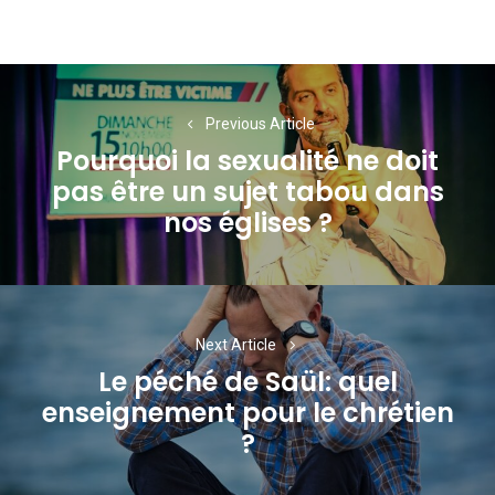
Navigation
de
Previous Article
Pourquoi la sexualité ne doit
l’article
pas être un sujet tabou dans
Previous
nos églises ?
post:
Next Article
Le péché de Saül: quel
enseignement pour le chrétien
Next
?
post: