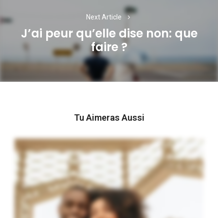
Next Article
J’ai peur qu’elle dise non: que
Next
faire ?
post:
Tu Aimeras Aussi