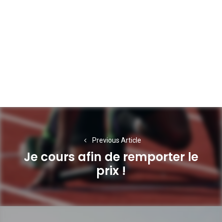
Navigation
de
Previous Article
l’article
Je cours afin de remporter le
Previous
prix !
post: