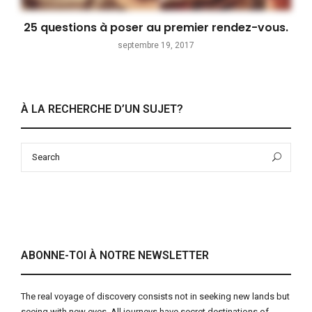
25 questions à poser au premier rendez-vous.
septembre 19, 2017
À LA RECHERCHE D’UN SUJET?
Search
Sea
for:
ABONNE-TOI À NOTRE NEWSLETTER
The real voyage of discovery consists not in seeking new lands but
seeing with new eyes. All journeys have secret destinations of