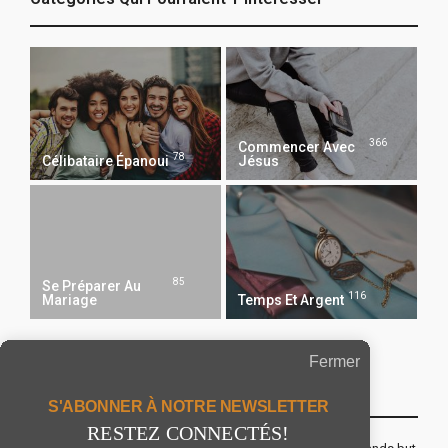
366
Commencer Avec
78
Célibataire Épanoui
Jésus
85
Se Préparer Au
116
Mariage
Temps Et Argent
Fermer
Recevoir Notre Newsletter Chaque Matin
S'ABONNER À NOTRE NEWSLETTER
RESTEZ CONNECTÉS!