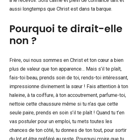
à le recevoir. Sois calme et plein de confiance tant et
aussi longtemps que Christ est dans ta barque.
Pourquoi te dirait-elle
non ?
Frère, oui nous sommes en Christ et ton cœur a bien
plus de valeur que ton apparence… Mais s’il te plaît,
fais-toi beau, prends soin de toi, rends-toi intéressant,
impressionne divinement la sœur ! Fais attention à ton
haleine, à ta coiffure, à ton accoutrement, parfume-toi,
nettoie cette chaussure même si tu n’as que cette
seule paire, prends en soin s’il te plaît ! Quand tu t’en
vas postuler pour un emploi, tu mets toutes les
chances de ton côté, tu donnes de ton tout, pour sortir
du lot et être préféré au reste. Pourquoi croire que tu