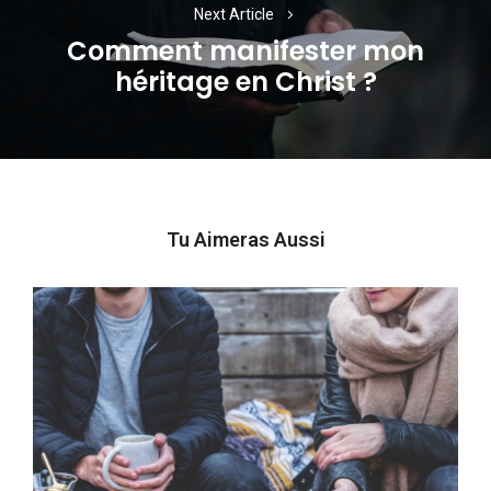
Next Article
Comment manifester mon
Next
héritage en Christ ?
post:
Tu Aimeras Aussi