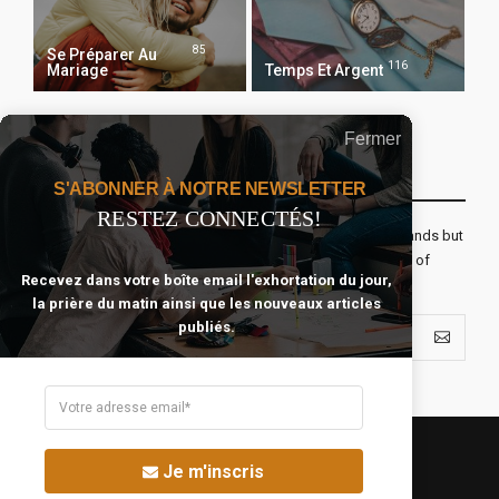
85
Se Préparer Au
116
Mariage
Temps Et Argent
Fermer
Recevoir Notre Newsletter Chaque Matin
S'ABONNER À NOTRE NEWSLETTER
RESTEZ CONNECTÉS!
The real voyage of discovery consists not in seeking new lands but
seeing with new eyes. All journeys have secret destinations of
Recevez dans votre boîte email l'exhortation du jour,
which the traveler is unaware.
la prière du matin ainsi que les nouveaux articles
publiés.
Je m'inscris