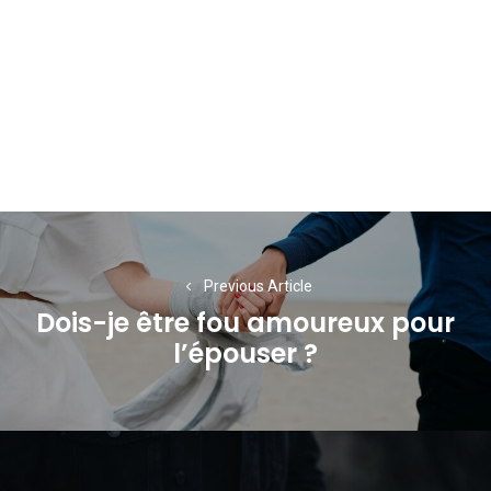
Navigation
de
Previous Article
l’article
Dois-je être fou amoureux pour
Previous
l’épouser ?
post: