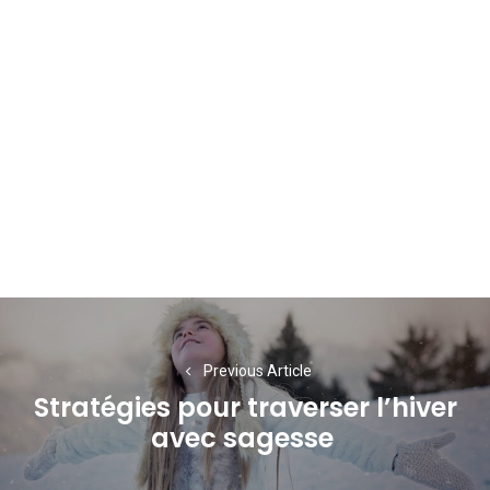
Navigation
de
Previous Article
l’article
Stratégies pour traverser l’hiver
Previous
avec sagesse
post: