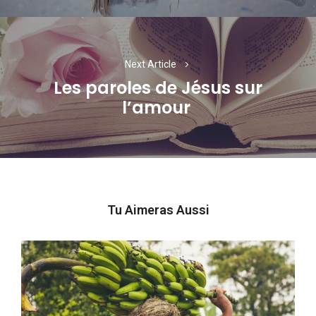
Next Article
Les paroles de Jésus sur
Next
l’amour
post:
Tu Aimeras Aussi