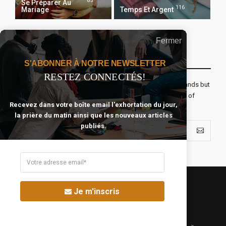
85
Se Préparer Au
116
Mariage
Temps Et Argent
Fermer
Recevoir Notre Newsletter Chaque Matin
S'ABONNER À NOTRE NEWSLETTER
RESTEZ CONNECTÉS!
The real voyage of discovery consists not in seeking new lands but
seeing with new eyes. All journeys have secret destinations of
Recevez dans votre boîte email l'exhortation du jour,
which the traveler is unaware.
la prière du matin ainsi que les nouveaux articles
publiés.
Je m'inscris