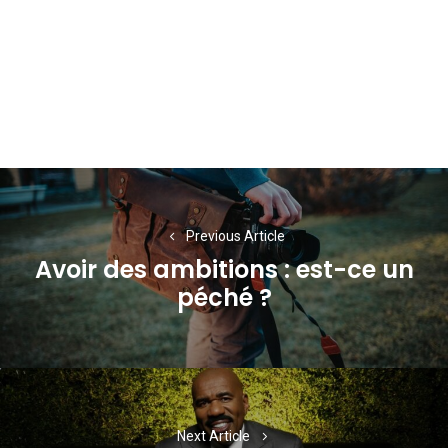
Navigation
de
Previous Article
l’article
Avoir des ambitions : est-ce un
Previous
péché ?
post:
Next Article