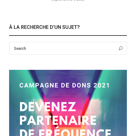
À LA RECHERCHE D’UN SUJET?
Search
Sea
for: