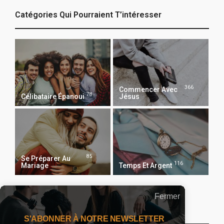
Catégories Qui Pourraient T’intéresser
366
Commencer Avec
78
Célibataire Épanoui
Jésus
85
Se Préparer Au
116
Mariage
Temps Et Argent
Fermer
Recevoir Notre Newsletter Chaque Matin
S'ABONNER À NOTRE NEWSLETTER