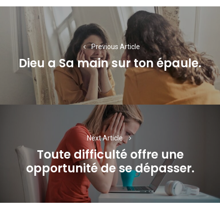
Navigation
de
l’article
Previous Article
Dieu a Sa main sur ton épaule.
Previous
post:
Next Article
Toute difficulté offre une
Next
opportunité de se dépasser.
post: