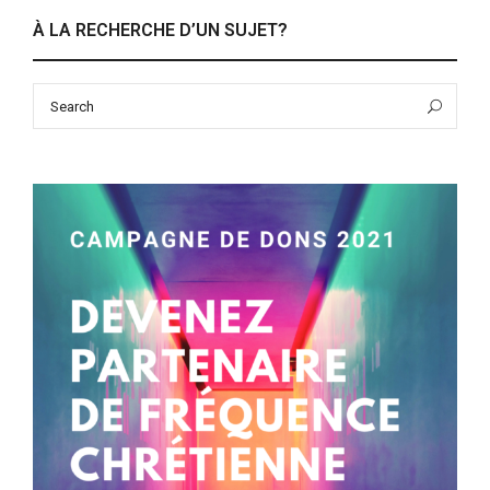
À LA RECHERCHE D’UN SUJET?
Search
Sea
for: