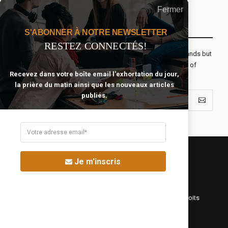
Fermer
Recevoir Notre Newsletter Chaque Matin
S'ABONNER À NOTRE NEWSLETTER
RESTEZ CONNECTÉS!
The real voyage of discovery consists not in seeking new lands but
seeing with new eyes. All journeys have secret destinations of
Recevez dans votre boîte email l'exhortation du jour,
which the traveler is unaware.
la prière du matin ainsi que les nouveaux articles
publiés.
Je m'inscris
©Fréquence Chrétienne Production 2016-2025. Tous droits
réservés.