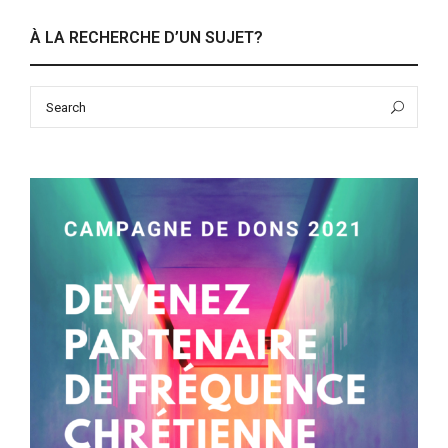
À LA RECHERCHE D’UN SUJET?
Search
Sea
for: