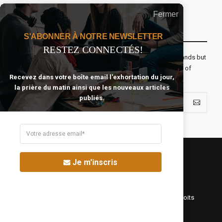
Fermer
Recevoir Notre Newsletter Chaque Matin
S'ABONNER À NOTRE NEWSLETTER
RESTEZ CONNECTÉS!
The real voyage of discovery consists not in seeking new lands but
seeing with new eyes. All journeys have secret destinations of
Recevez dans votre boîte email l'exhortation du jour,
which the traveler is unaware.
la prière du matin ainsi que les nouveaux articles
publiés.
Je m'inscris
©Fréquence Chrétienne Production 2016-2025. Tous droits
réservés.