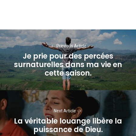
Navigation
de
Previous Article
Je prie pour des percées
l’article
surnaturelles dans ma vie en
Previous
cette saison.
post:
Next Article
La véritable louange libère la
Next
puissance de Dieu.
post: