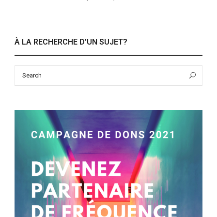
À LA RECHERCHE D’UN SUJET?
Search
Sea
for: