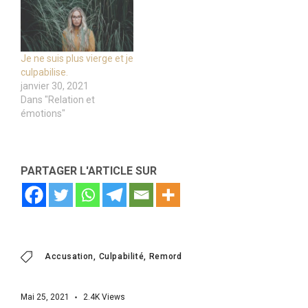
Je ne suis plus vierge et je
culpabilise.
janvier 30, 2021
Dans "Relation et
émotions"
PARTAGER L'ARTICLE SUR
Accusation
Culpabilité
Remord
Mai 25, 2021
2.4K
Views