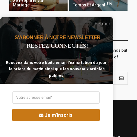
Se Préparer Au
116
Mariage
Temps Et Argent
Fermer
Recevoir Notre Newsletter Chaque Matin
S'ABONNER À NOTRE NEWSLETTER
RESTEZ CONNECTÉS!
The real voyage of discovery consists not in seeking new lands but
seeing with new eyes. All journeys have secret destinations of
Recevez dans votre boîte email l'exhortation du jour,
which the traveler is unaware.
la prière du matin ainsi que les nouveaux articles
publiés.
Je m'inscris
©Fréquence Chrétienne Production 2016-2025. Tous droits