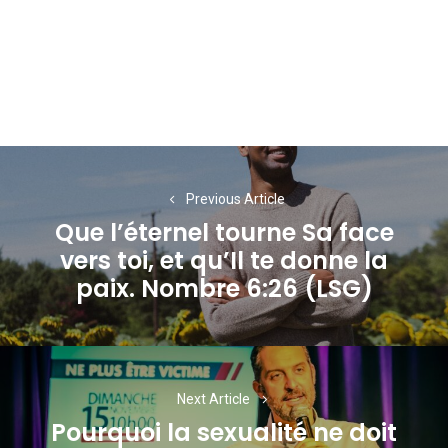
Navigation
de
Previous Article
Que l’éternel tourne Sa face
l’article
vers toi, et qu’Il te donne la
Previous
paix. Nombre 6:26 (LSG)
post:
Next Article
Pourquoi la sexualité ne doit