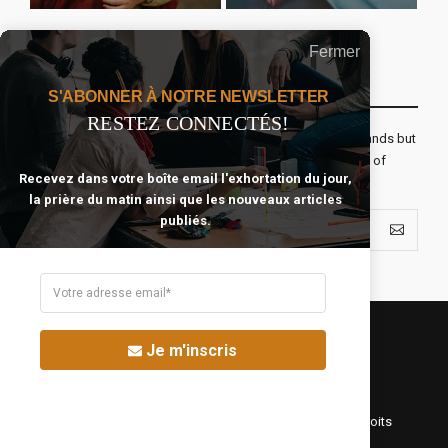
Fermer
Recevoir Notre Newsletter Chaque Matin
S'ABONNER À NOTRE NEWSLETTER
RESTEZ CONNECTÉS!
The real voyage of discovery consists not in seeking new lands but
seeing with new eyes. All journeys have secret destinations of
Recevez dans votre boîte email l'exhortation du jour,
which the traveler is unaware.
la prière du matin ainsi que les nouveaux articles
publiés.
Je m'inscris
©Fréquence Chrétienne Production 2016-2025. Tous droits
réservés.