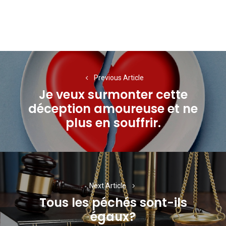
Navigation
de
Previous Article
Je veux surmonter cette
l’article
déception amoureuse et ne
Previous
plus en souffrir.
post:
Next Article
Tous les péchés sont-ils
Next
égaux?
post: