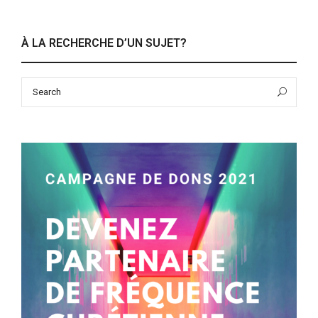
À LA RECHERCHE D’UN SUJET?
Search
Sea
for: