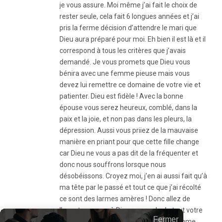
je vous assure. Moi même j’ai fait le choix de
rester seule, cela fait 6 longues années et j’ai
pris la ferme décision d’attendre le mari que
Dieu aura préparé pour moi. Eh bien il est là et il
correspond à tous les critères que j’avais
demandé. Je vous promets que Dieu vous
bénira avec une femme pieuse mais vous
devez lui remettre ce domaine de votre vie et
patienter. Dieu est fidèle ! Avec la bonne
épouse vous serez heureux, comblé, dans la
paix et la joie, et non pas dans les pleurs, la
dépression. Aussi vous priiez de la mauvaise
manière en priant pour que cette fille change
car Dieu ne vous a pas dit de la fréquenter et
donc nous souffrons lorsque nous
désobéissons. Croyez moi, j’en ai aussi fait qu’à
ma tête par le passé et tout ce que j’ai récolté
ce sont des larmes amères ! Donc allez de
l’avant, revenez à Dieu, servez le de tout votre
Fermer
coeur et Il offrira la promesse d’une femme