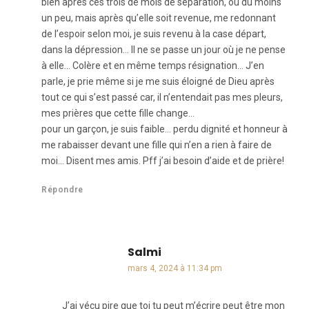
bien après ces trois de mois de séparation, ou du moins
un peu, mais après qu’elle soit revenue, me redonnant
de l’espoir selon moi, je suis revenu à la case départ,
dans la dépression… Il ne se passe un jour où je ne pense
à elle… Colère et en même temps résignation… J’en
parle, je prie même si je me suis éloigné de Dieu après
tout ce qui s’est passé car, il n’entendait pas mes pleurs,
mes prières que cette fille change…
pour un garçon, je suis faible… perdu dignité et honneur à
me rabaisser devant une fille qui n’en a rien à faire de
moi… Disent mes amis. Pff j’ai besoin d’aide et de prière!
Répondre
Salmi
dit :
mars 4, 2024 à 11:34 pm
J’ai vécu pire que toi tu peut m’écrire peut être mon