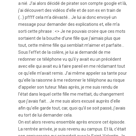
a nié. J’ai alors décidé de pirater son compte google et là,
j’ai découvert des vidéos d’elle et de son ex en train de
(…) pffff cela m’a dévasté… Je lui ai donc envoyé un
message pour demander des explications et, elle m’a
sorti cette phrase : <> Je ne pouvais croire que ces mots
sortaient de la bouche d’une fille que j’aimais plus que
tout, cette même fille qui semblait m’aimer et parfaite…
Sous l’effet de la colère, je lui ai demandé de me
redonner ce téléphone vu qu’il y avait eu un précédent
avec elle qui avait eu à faire pareil en me réclamant tout
ce qu’elle m’avait remis. J’ai même appeler sa tante pour
qu’elle la raisonne à me redonner le téléphone au risque
d’appeler son tuteur. Mais après, je me suis rendu de
l’état dans lequel cette fille me mettait, du changement
que j’avais fait… Je me suis alors excusé auprès d’elle
afin qu’elle garde tout, car, quoi qu’il se soit passé, j’avais
eu tort de lui demander cela.
On est alors revenu ensemble après encore cet épisode.
La rentrée arrivée, je suis revenu au campus. Et là, c’était
son anniversaire qui coïncidait avec la Saint-Valentin. Je