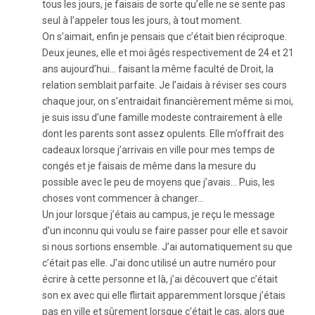
tous les jours, je faisais de sorte qu’elle ne se sente pas
seul à l’appeler tous les jours, à tout moment.
On s’aimait, enfin je pensais que c’était bien réciproque.
Deux jeunes, elle et moi âgés respectivement de 24 et 21
ans aujourd’hui… faisant la même faculté de Droit, la
relation semblait parfaite. Je l’aidais à réviser ses cours
chaque jour, on s’entraidait financièrement même si moi,
je suis issu d’une famille modeste contrairement à elle
dont les parents sont assez opulents. Elle m’offrait des
cadeaux lorsque j’arrivais en ville pour mes temps de
congés et je faisais de même dans la mesure du
possible avec le peu de moyens que j’avais… Puis, les
choses vont commencer à changer…
Un jour lorsque j’étais au campus, je reçu le message
d’un inconnu qui voulu se faire passer pour elle et savoir
si nous sortions ensemble. J’ai automatiquement su que
c’était pas elle. J’ai donc utilisé un autre numéro pour
écrire à cette personne et là, j’ai découvert que c’était
son ex avec qui elle flirtait apparemment lorsque j’étais
pas en ville et sûrement lorsque c’était le cas, alors que