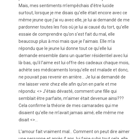
Mais, mes sentiments m’empêchais d’être lucide
surtout, lorsque je me disais qu’elle était encore avec ce
même jeune que j’ai vu avec elle, je lui ai demandé de me
pardonner toutes les fois où je lui ai causé du tort, qu’elle
essaie de comprendre qu’on s’est fait du mal, elle
beaucoup plus à moi mais que je l’aimais. Elle m’a
répondu que le jeune lui donne tout ce qu’elle lui
demande ensemble dans un quartier résidentiel avec lui
là-bas, qu’il l’aime est lui offre des cadeaux chaque mois,
achète ses médicaments lorsqu’elle est malade et donc,
ne pouvait pas revenir en arrière… Je lui ai demandé de
me laisser venir chez elle afin qu’on en parle et me
répondu: <> J’étais dévasté, comment une fille qui
semblait être parfaite, m’aimer était devenue ainsi???
Cela confirme la théorie de mes camarades qui me
disaient qu’elle ne m’avait jamais aimé; elle même me
disait <>…
L’amour fait vraiment mal… Comment on peut dire aimer
une personne et après 4 ans, lui faire subir tout cela, elle