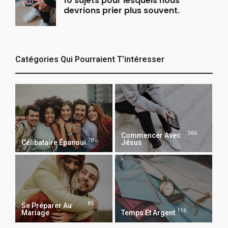
10 sujets pour lesquels nous
devrions prier plus souvent.
Catégories Qui Pourraient T’intéresser
366
Commencer Avec
78
Célibataire Épanoui
Jésus
85
Se Préparer Au
116
Mariage
Temps Et Argent