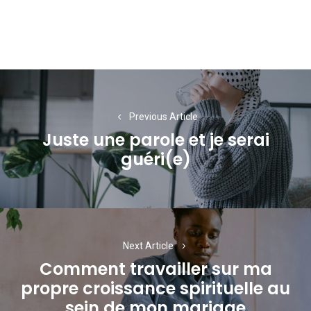
Navigation
de
Previous Article
l’article
Juste une parole et je serai
Previous
guéri(e)
post:
Next Article
Comment travailler sur ma
propre croissance spirituelle au
Next
sein de mon mariage
post: