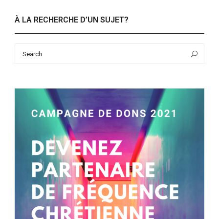
À LA RECHERCHE D’UN SUJET?
Search
Sea
for: