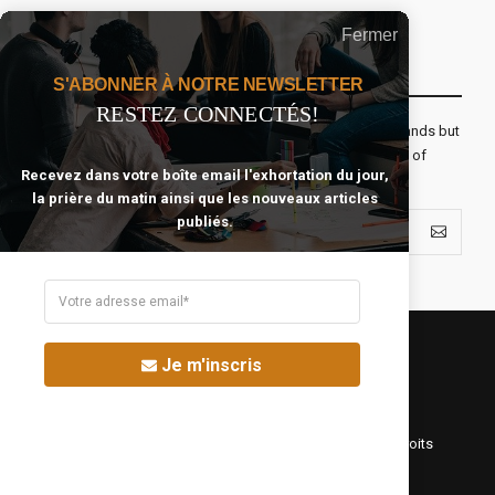
Fermer
Recevoir Notre Newsletter Chaque Matin
S'ABONNER À NOTRE NEWSLETTER
RESTEZ CONNECTÉS!
The real voyage of discovery consists not in seeking new lands but
seeing with new eyes. All journeys have secret destinations of
Recevez dans votre boîte email l'exhortation du jour,
which the traveler is unaware.
la prière du matin ainsi que les nouveaux articles
publiés.
Je m'inscris
©Fréquence Chrétienne Production 2016-2025. Tous droits
réservés.