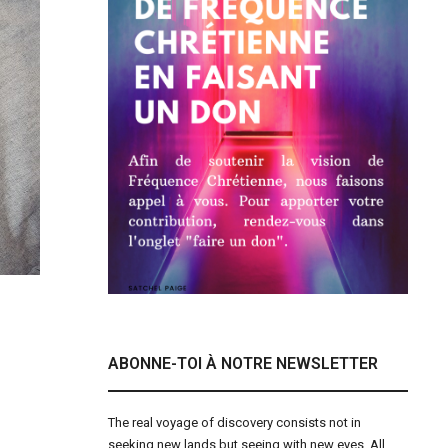
ABONNE-TOI À NOTRE NEWSLETTER
The real voyage of discovery consists not in
seeking new lands but seeing with new eyes. All