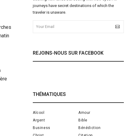
journeys have secret destinations of which the
traveler is unaware.
erches
matin
REJOINS-NOUS SUR FACEBOOK
n
ière
THÉMATIQUES
Alcool
Amour
Argent
Bible
Business
Bénédiction
Christ
Citation