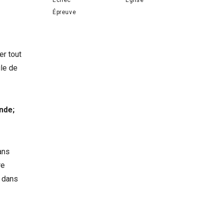
Épreuve
er tout
ule de
onde;
dans
re
s dans