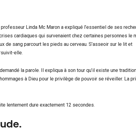
 professeur Linda Mc Maron a expliqué l’essentiel de ses rech
rises cardiaques qui survenaient chez certaines personnes le 
lux de sang parcourt les pieds au cerveau. S’asseoir sur le lit et
uivit-elle.
demandé la parole. Il expliqua à son tour qu’il existe une traditio
d’hommages à Dieu pour le privilège de pouvoir se réveiller. La pr
t dite lentement dure exactement 12 secondes.
tude.