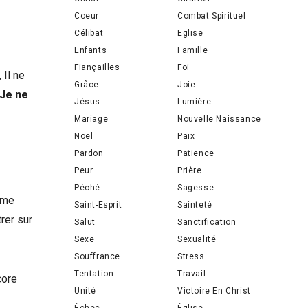
Coeur
Combat Spirituel
Célibat
Eglise
Enfants
Famille
Fiançailles
Foi
 Il ne
Grâce
Joie
 Je ne
Jésus
Lumière
Mariage
Nouvelle Naissance
Noël
Paix
Pardon
Patience
Peur
Prière
Péché
Sagesse
sme
Saint-Esprit
Sainteté
rer sur
Salut
Sanctification
Sexe
Sexualité
Souffrance
Stress
Tentation
Travail
core
Unité
Victoire En Christ
Échec
Église