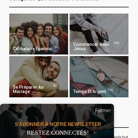
366
Commencer Avec
78
Célibataire Épanoui
Jésus
85
Se Préparer Au
116
Mariage
Temps Et Argent
Fermer
Recevoir Notre Newsletter Chaque Matin
S'ABONNER À NOTRE NEWSLETTER
RESTEZ CONNECTÉS!
The real voyage of discovery consists not in seeking new lands but