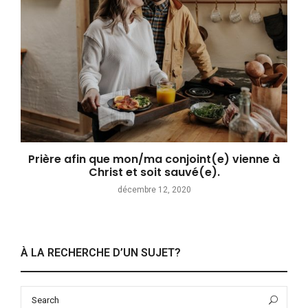
Prière afin que mon/ma conjoint(e) vienne à
Christ et soit sauvé(e).
décembre 12, 2020
À LA RECHERCHE D’UN SUJET?
Search
Sea
for: