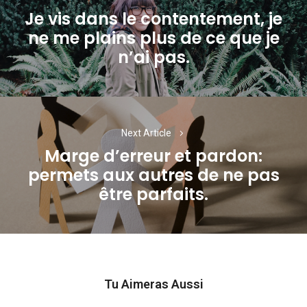
Je vis dans le contentement, je
l’article
ne me plains plus de ce que je
Previous
n’ai pas.
post:
Next Article
Marge d’erreur et pardon:
permets aux autres de ne pas
Next
être parfaits.
post:
Tu Aimeras Aussi