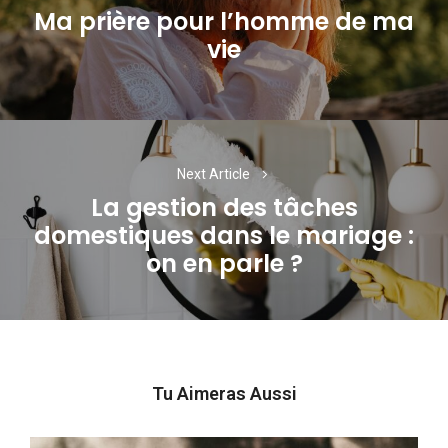
l’article
Ma prière pour l’homme de ma
Previous
vie
post:
Next Article
La gestion des tâches
domestiques dans le mariage :
Next
on en parle ?
post:
Tu Aimeras Aussi