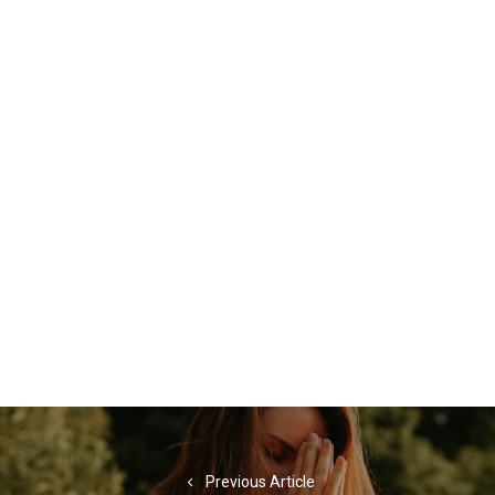
Navigation
de
Previous Article