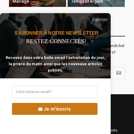
Mariage
Temps Et Argent
Fermer
Recevoir Notre Newsletter Chaque Matin
S'ABONNER À NOTRE NEWSLETTER
RESTEZ CONNECTÉS!
The real voyage of discovery consists not in seeking new lands but
seeing with new eyes. All journeys have secret destinations of
Recevez dans votre boîte email l'exhortation du jour,
which the traveler is unaware.
la prière du matin ainsi que les nouveaux articles
publiés.
Je m'inscris
©Fréquence Chrétienne Production 2016-2025. Tous droits